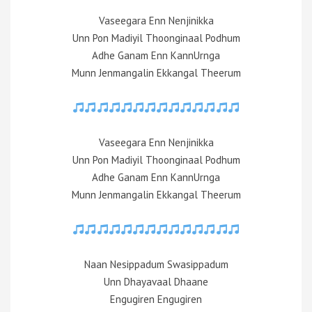
Vaseegara Enn Nenjinikka
Unn Pon Madiyil Thoonginaal Podhum
Adhe Ganam Enn KannUrnga
Munn Jenmangalin Ekkangal Theerum
Vaseegara Enn Nenjinikka
Unn Pon Madiyil Thoonginaal Podhum
Adhe Ganam Enn KannUrnga
Munn Jenmangalin Ekkangal Theerum
Naan Nesippadum Swasippadum
Unn Dhayavaal Dhaane
Engugiren Engugiren