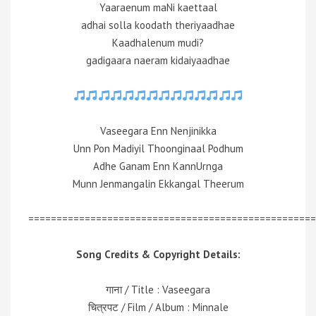
Yaaraenum maNi kaettaal
adhai solla koodath theriyaadhae
Kaadhalenum mudi?
gadigaara naeram kidaiyaadhae
Vaseegara Enn Nenjinikka
Unn Pon Madiyil Thoonginaal Podhum
Adhe Ganam Enn KannUrnga
Munn Jenmangalin Ekkangal Theerum
===================================================
Song Credits & Copyright Details:
गाना / Title : Vaseegara
चित्रपट / Film / Album : Minnale