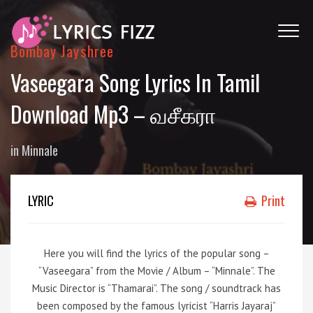
Bombay Jayshree
Vaseegara Song Lyrics In Tamil
Download Mp3 – வசீகரா
in
Minnale
LYRIC
Print
Here you will find the lyrics of the popular song –
“Vaseegara” from the Movie / Album – “Minnale”. The
Music Director is “Thamarai”. The song / soundtrack has
been composed by the famous lyricist “Harris Jayaraj”