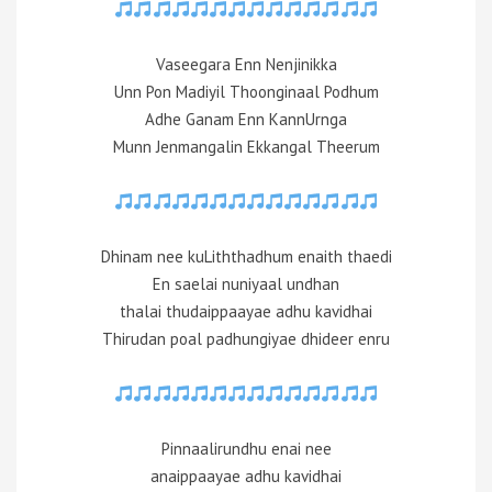
Vaseegara Enn Nenjinikka
Unn Pon Madiyil Thoonginaal Podhum
Adhe Ganam Enn KannUrnga
Munn Jenmangalin Ekkangal Theerum
Dhinam nee kuLiththadhum enaith thaedi
En saelai nuniyaal undhan
thalai thudaippaayae adhu kavidhai
Thirudan poal padhungiyae dhideer enru
Pinnaalirundhu enai nee
anaippaayae adhu kavidhai