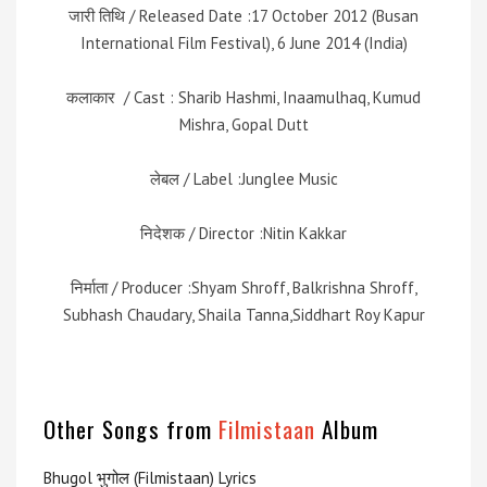
जारी तिथि / Released Date :17 October 2012 (Busan
International Film Festival), 6 June 2014 (India)
कलाकार / Cast : Sharib Hashmi, Inaamulhaq, Kumud
Mishra, Gopal Dutt
लेबल / Label :Junglee Music
निदेशक / Director :Nitin Kakkar
निर्माता / Producer :Shyam Shroff, Balkrishna Shroff,
Subhash Chaudary, Shaila Tanna,Siddhart Roy Kapur
Other Songs from
Filmistaan
Album
Bhugol भुगोल (Filmistaan) Lyrics