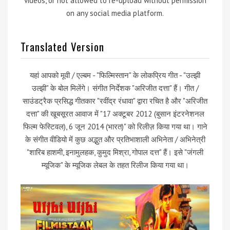
videos, or not allowed to re-upload without permission
on any social media platform.
Translated Version
यहां आपको मूवी / एल्बम - "फिल्मिस्तान" के लोकप्रिय गीत - "उल्झी
उल्झी" के बोल मिलेंगे। संगीत निर्देशक "अरिजीत दत्ता" हैं। गीत /
साउंडट्रैक प्रसिद्ध गीतकार "रवींद्र रंधावा" द्वारा रचित है और "अरिजीत
दत्ता" की खूबसूरत आवाज में "17 अक्टूबर 2012 (बुसान इंटरनेशनल
फिल्म फेस्टिवल), 6 जून 2014 (भारत)" को रिलीज़ किया गया था। गाने
के संगीत वीडियो में कुछ अद्भुत और प्रतिभाशाली अभिनेता / अभिनेत्री
"शारिब हाशमी, इनामुलहक, कुमुद मिश्रा, गोपाल दत्त" हैं। इसे "जंगली
म्यूजिक" के म्यूजिक लेबल के तहत रिलीज किया गया था।