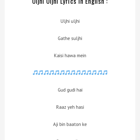
Uljhi Uljhi Lyrics in English :
Uljhi uljhi
Gathe suljhi
Kaisi hawa mein
Gud gudi hai
Raaz yeh hasi
Aji bin baaton ke