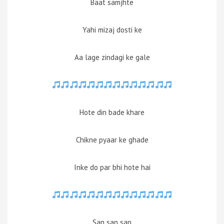
Baat samjhte
Yahi mizaj dosti ke
Aa lage zindagi ke gale
Hote din bade khare
Chikne pyaar ke ghade
Inke do par bhi hote hai
San san san