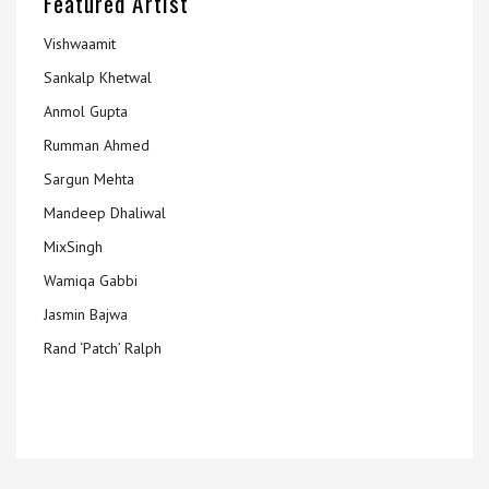
Featured Artist
Vishwaamit
Sankalp Khetwal
Anmol Gupta
Rumman Ahmed
Sargun Mehta
Mandeep Dhaliwal
MixSingh
Wamiqa Gabbi
Jasmin Bajwa
Rand ‘Patch’ Ralph