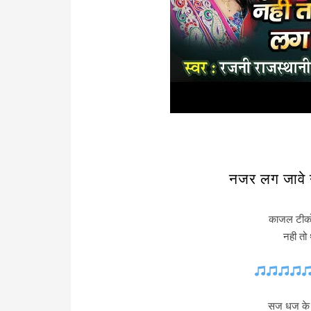
नजर लग जावे गी
काजल टीको
नही तो
सज धज के आ