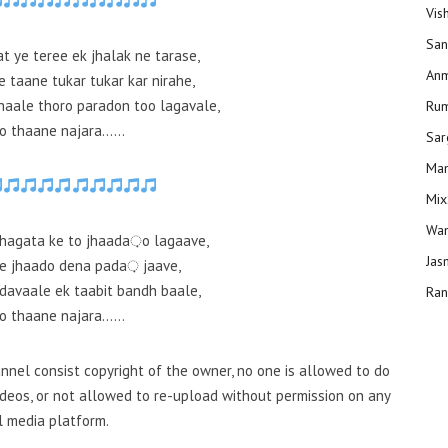
Vis
San
t ye teree ek jhalak ne tarase,
Anm
 taane tukar tukar kar nirahe,
haale thoro paradon too lagavale,
Ru
to thaane najara……
Sar
Man
Mix
Wam
hagata ke to jhaada़o lagaave,
Jas
ee jhaado dena pada़ jaave,
davaale ek taabit bandh baale,
Ran
to thaane najara……
nel consist copyright of the owner, no one is allowed to do
videos, or not allowed to re-upload without permission on any
l media platform.