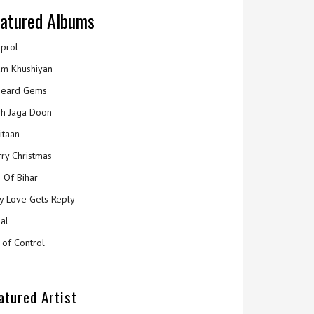
atured Albums
prol
m Khushiyan
eard Gems
h Jaga Doon
itaan
ry Christmas
 Of Bihar
y Love Gets Reply
al
 of Control
atured Artist