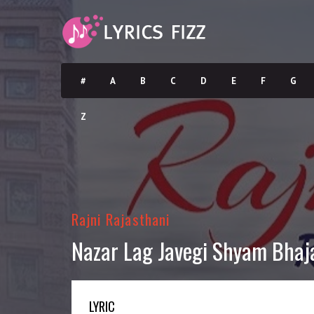
#
A
B
C
D
E
F
G
Z
Rajni Rajasthani
Nazar Lag Javegi Shyam Bhaj
LYRIC