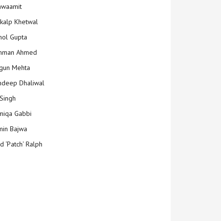
hwaamit
kalp Khetwal
ol Gupta
mman Ahmed
gun Mehta
deep Dhaliwal
Singh
iqa Gabbi
min Bajwa
d ‘Patch’ Ralph