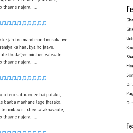
Fe
to thaane najara……
Gha
Gha
Unh
h ke jab too mand mand musakaave,
remiya ka haal kya ho jaave,
Roo
vaale thoda़ee mirchee valvaale,
Sha
to thaane najara……
Mer
Son
Onl
Pag
go tero satarangee hai patako,
ke baaba maahane lage jhatako,
Out
 le nimboo mirchee latakaavaale,
to thaane najara……
Fe