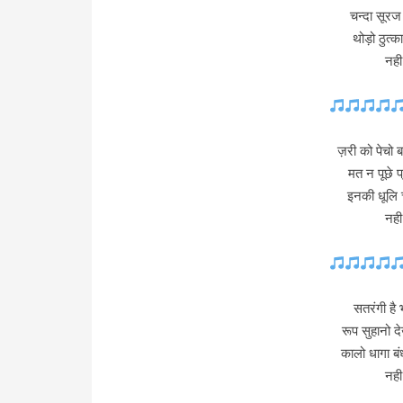
चन्दा सूरज
थोड़ो ठुत्क
नह
ज़री को पेचो ब
मत न पूछे प्
इनकी धूलि चट
नह
सतरंगी है 
रूप सुहानो द
कालो धागा बंध
नह