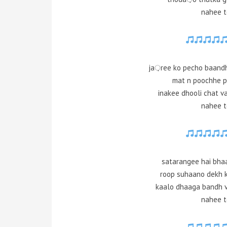
nahee 
ja़ree ko pecho baand
mat n poochhe p
inakee dhooli chat 
nahee 
satarangee hai bhaa
roop suhaano dekh 
kaalo dhaaga bandh v
nahee 