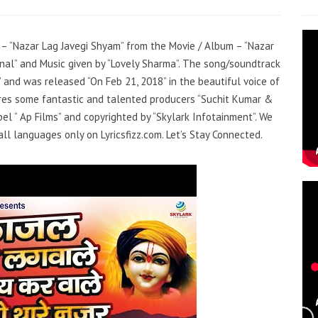
g – “Nazar Lag Javegi Shyam” from the Movie / Album – “Nazar
onal” and Music given by “Lovely Sharma”. The song/soundtrack
 and was released “On Feb 21, 2018” in the beautiful voice of
tures some fantastic and talented producers “Suchit Kumar &
el “ Ap Films” and copyrighted by “Skylark Infotainment”. We
ll languages only on Lyricsfizz.com. Let’s Stay Connected.