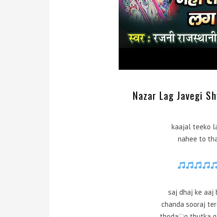
Nazar Lag Javegi Sh
kaajal teeko l
nahee to tha
saj dhaj ke aaj
chanda sooraj te
thoda़o thutka ga