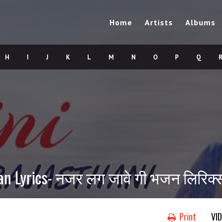
Home
Artists
Albums
H
I
J
K
L
M
N
O
P
Q
an Lyrics- नजर लग जावे गी भजन लिरिक्
Print
VI