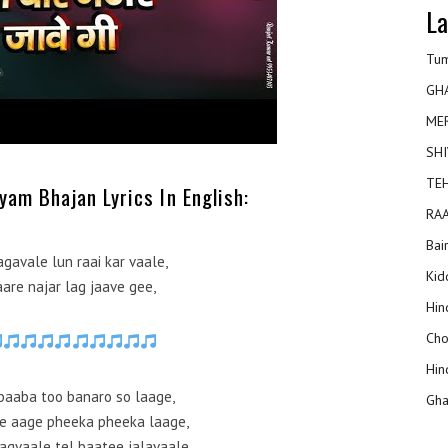
La
Tum
GH
ME
SHI
TEH
yam Bhajan Lyrics In English:
RAA
Bai
agavale lun raai kar vaale,
Kidd
are najar lag jaave gee,
Hin
Cho
Hin
 baaba too banaro so laage,
Gha
re aage pheeka pheeka laage,
gvaale tel baatee jalavaale,