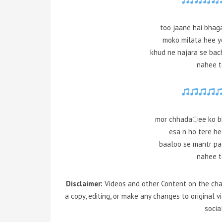
too jaane hai bhaga
moko milata hee ye
khud ne najara se bac
nahee 
mor chhada़ee ko b
esa n ho tere h
baaloo se mantr pa
nahee 
Disclaimer:
Videos and other Content on the chan
a copy, editing, or make any changes to original 
socia