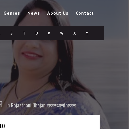
Genres
News
About Us
Contact
R
S
T
U
V
W
X
Y
स
in
Rajasthani Bhajan राजस्थानी भजन
DEO