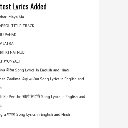
test Lyrics Added
hari Maya Ma
APROL TITLE TRACK
RU PAHAD
V JATRA
RI KI NATHULI
T JYUNYALI
riya बैरिया Song Lyrics In English and Hindi
an Zaalima किद्दां ज़ालिमा Song Lyrics in English and
di
li Ke Peeche चोली के पीछे Song Lyrics in English and
di
gra घाघरा Song Lyrics in English and Hindi