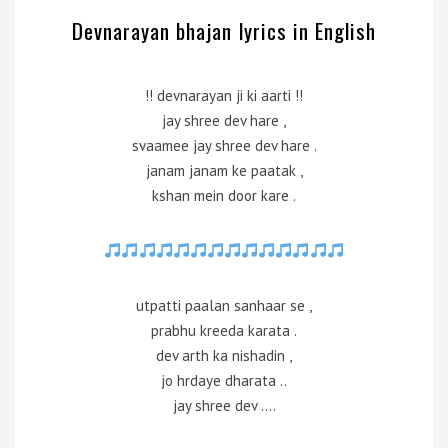
Devnarayan bhajan lyrics in English
!! devnarayan ji ki aarti !!
jay shree dev hare ,
svaamee jay shree dev hare .
janam janam ke paatak ,
kshan mein door kare .
utpatti paalan sanhaar se ,
prabhu kreeda karata .
dev arth ka nishadin ,
jo hrdaye dharata ..
jay shree dev ….