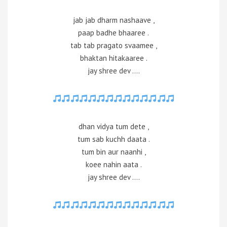
jab jab dharm nashaave ,
paap badhe bhaaree .
tab tab pragato svaamee ,
bhaktan hitakaaree .
jay shree dev ….
dhan vidya tum dete ,
tum sab kuchh daata .
tum bin aur naanhi ,
koee nahin aata .
jay shree dev ….