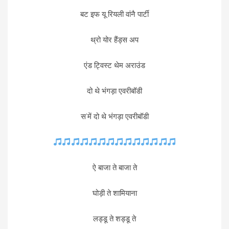
बट इफ यू रियली वांनै पार्टी
थ्रो योर हैंड्स अप
एंड ट्विस्ट थेम अराउंड
दो थे भंगड़ा एवरीबॉडी
स’में दो थे भंगड़ा एवरीबॉडी
ऐ बाजा ते बाजा ते
घोड़ी ते शामियाना
लड्डू ते शड्डू ते