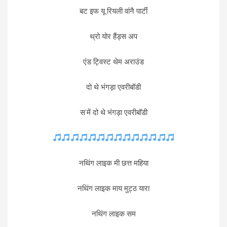
बट इफ यू रियली वांनै पार्टी
थ्रो योर हैंड्स अप
एंड ट्विस्ट थेम अराउंड
दो थे भंगड़ा एवरीबॉडी
स’में दो थे भंगड़ा एवरीबॉडी
नथिंग लाइक मी छत्त महिया
नथिंग लाइक माय मुट्ठ यारा
नथिंग लाइक सम