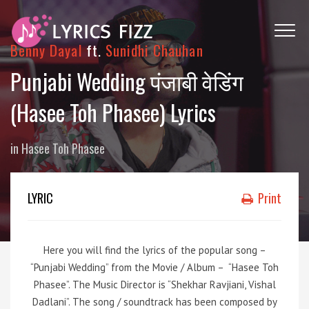
Benny Dayal
ft.
Sunidhi Chauhan
Punjabi Wedding पंजाबी वेडिंग
(Hasee Toh Phasee) Lyrics
in
Hasee Toh Phasee
LYRIC
Print
Here you will find the lyrics of the popular song –
“Punjabi Wedding” from the Movie / Album – “Hasee Toh
Phasee”. The Music Director is “Shekhar Ravjiani, Vishal
Dadlani”. The song / soundtrack has been composed by