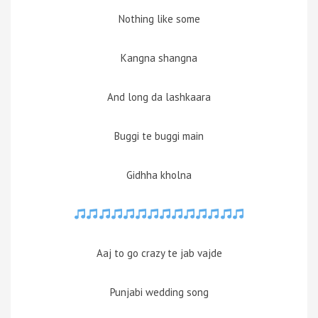
Nothing like some
Kangna shangna
And long da lashkaara
Buggi te buggi main
Gidhha kholna
Aaj to go crazy te jab vajde
Punjabi wedding song