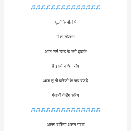
धूलों के बीतों पे
मैं तां ङोलना
आज शर्म छाड के लगे झटके
है इसमें नथिंग रॉंग
आज तू गो क्रेजी के जब वजदे
पंजाबी वेडिंग सॉन्ग
अलग दांडिया अलग गरबा