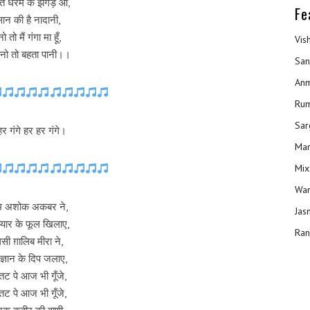
ात धरम के झगड़े ओ,
Fe
सान की है नादानी,
ो तो मैं गंगा मा हूँ,
Vis
ानो तो बहता पानी।।
San
Anm
Ru
Sar
र गंगे हर हर गंगे।
Man
Mix
Wam
म अशोक अकबर ने,
Jas
प्यार के फूल खिलाए,
Ran
सी ग़ालिब मीरा ने,
ज्ञान के दिप जलाए,
 तट पे आज भी गूँजे,
 तट पे आज भी गूँजे,