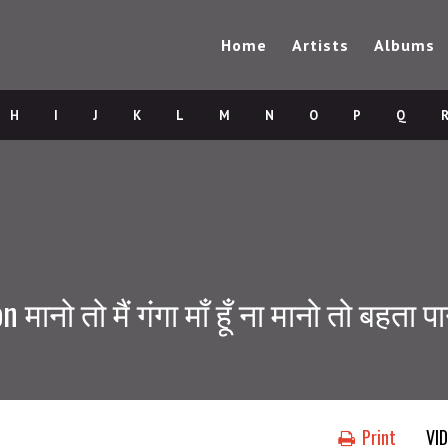
Home
Artists
Albums
H
I
J
K
L
M
N
O
P
Q
नो तो मैं गंगा माँ हूँ ना मानो तो बहता 
Print
VI