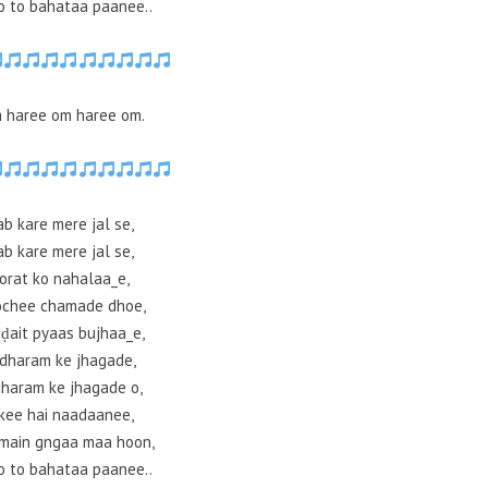
 to bahataa paanee..
 haree om haree om.
jab kare mere jal se,
jab kare mere jal se,
oorat ko nahalaa_e,
ochee chamade dhoe,
ḍait pyaas bujhaa_e,
 dharam ke jhagade,
dharam ke jhagade o,
kee hai naadaanee,
main gngaa maa hoon,
 to bahataa paanee..