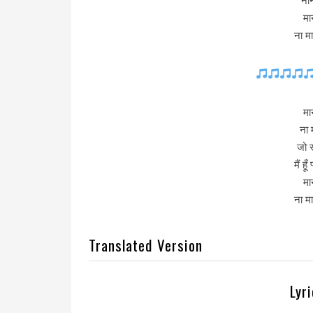
ना
मान
ना म
मान
ना 
जो स
मैं ह
मान
ना म
Translated Version
Lyr