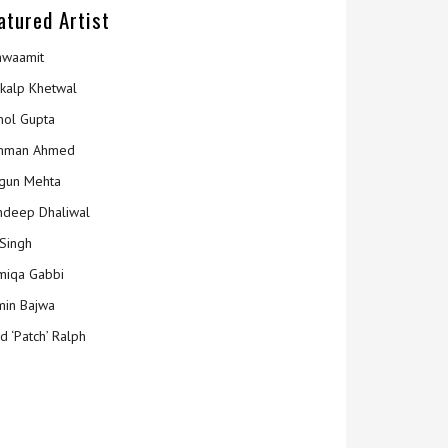
atured Artist
hwaamit
kalp Khetwal
ol Gupta
mman Ahmed
gun Mehta
deep Dhaliwal
Singh
iqa Gabbi
min Bajwa
d ‘Patch’ Ralph