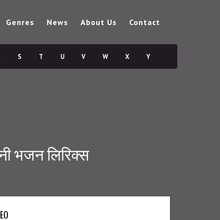
Genres
News
About Us
Contact
R
S
T
U
V
W
X
Y
पानी भजन लिरिक्स
DEO