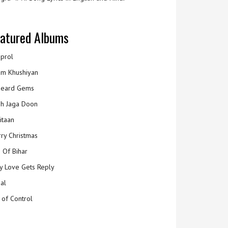
atured Albums
prol
m Khushiyan
eard Gems
h Jaga Doon
itaan
ry Christmas
 Of Bihar
y Love Gets Reply
al
 of Control