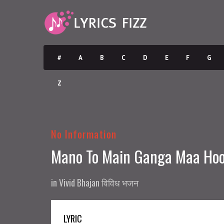
#
A
B
C
D
E
F
G
Z
No Information
Mano To Main Ganga Maa Hoon मा
in
Vivid Bhajan विविध भजन
LYRIC