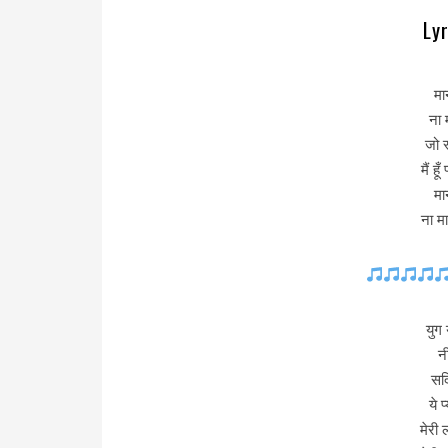
Ly
मान
ना 
जो स
मैं ह
मान
ना म
युग 
न
सदि
ये 
मेरी 