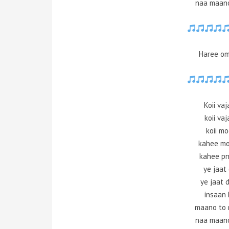
naa maano
Haree om
Koii va
koii va
koii m
kahee m
kahee pn
ye jaat
ye jaat 
insaan 
maano to 
naa maano