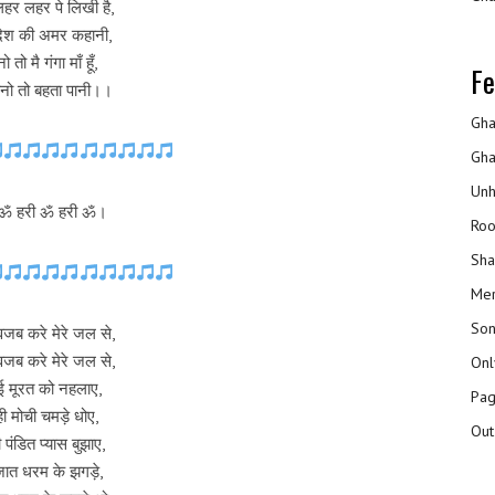
लहर लहर पे लिखी है,
ेश की अमर कहानी,
ो तो मै गंगा माँ हूँ,
Fe
ानो तो बहता पानी।।
Gha
Gha
Unh
 ॐ हरी ॐ हरी ॐ।
Roo
Sha
Mer
Son
जब करे मेरे जल से,
जब करे मेरे जल से,
Onl
ई मूरत को नहलाए,
Pag
ी मोची चमड़े धोए,
Out
 पंडित प्यास बुझाए,
जात धरम के झगड़े,