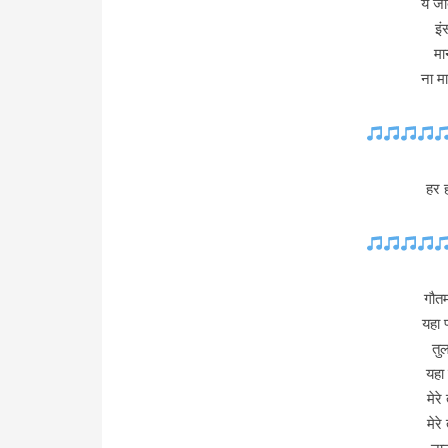
ये ज
इं
मान
ना म
हर ह
गौत
यहा 
तुल
यहा 
मेरे
मेरे