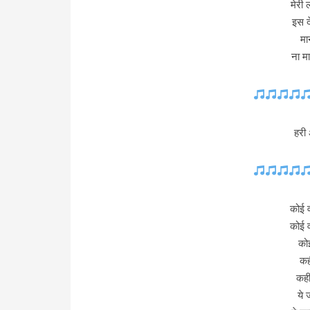
मेरी 
इस द
मान
ना म
हरी
कोई व
कोई व
को
कह
कही
ये 