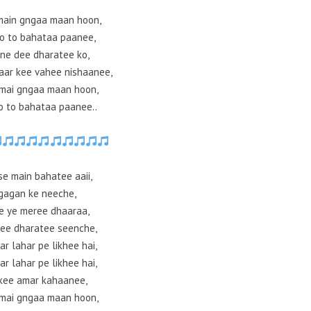
main gngaa maan hoon,
o to bahataa paanee,
 ne dee dharatee ko,
aar kee vahee nishaanee,
mai gngaa maan hoon,
 to bahataa paanee..
se main bahatee aaii,
gagan ke neeche,
se ye meree dhaaraa,
kee dharatee seenche,
r lahar pe likhee hai,
r lahar pe likhee hai,
 kee amar kahaanee,
mai gngaa maan hoon,