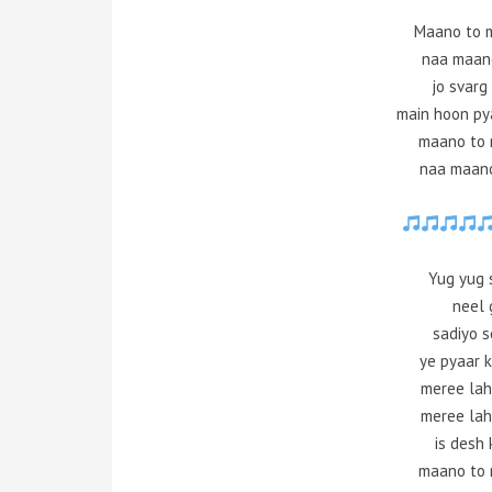
Maano to 
naa maan
jo svarg
main hoon py
maano to 
naa maano
Yug yug 
neel 
sadiyo 
ye pyaar 
meree laha
meree laha
is desh
maano to 