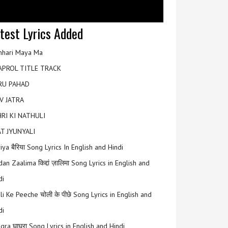
test Lyrics Added
hari Maya Ma
APROL TITLE TRACK
RU PAHAD
V JATRA
RI KI NATHULI
T JYUNYALI
riya बैरिया Song Lyrics In English and Hindi
an Zaalima किद्दां ज़ालिमा Song Lyrics in English and
di
li Ke Peeche चोली के पीछे Song Lyrics in English and
di
gra घाघरा Song Lyrics in English and Hindi