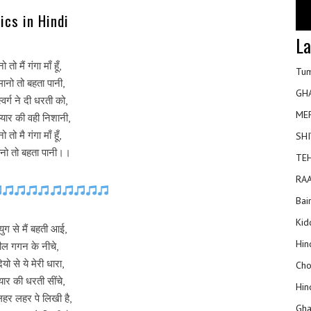
rics in Hindi
La
ो तो मैं गंगा माँ हूँ,
Tum
मानो तो बहता पानी,
GH
्वर्ग ने दी धरती को,
ME
ूँ प्यार की वही निशानी,
ो तो मै गंगा माँ हूँ,
SHI
ानो तो बहता पानी।।
TEH
RAA
Bai
Kidd
युग से मैं बहती आई,
Hin
ील गगन के नीचे,
यो से ये मेरी धारा,
Cho
प्यार की धरती सींचे,
Hin
लहर लहर पे लिखी है,
Gha