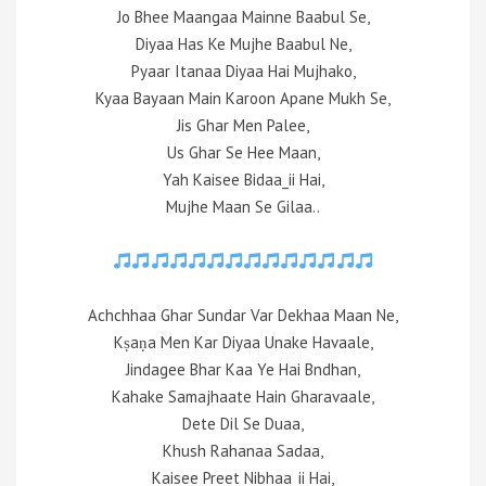
Jo Bhee Maangaa Mainne Baabul Se,
Diyaa Has Ke Mujhe Baabul Ne,
Pyaar Itanaa Diyaa Hai Mujhako,
Kyaa Bayaan Main Karoon Apane Mukh Se,
Jis Ghar Men Palee,
Us Ghar Se Hee Maan,
Yah Kaisee Bidaa_ii Hai,
Mujhe Maan Se Gilaa..
Achchhaa Ghar Sundar Var Dekhaa Maan Ne,
Kṣaṇa Men Kar Diyaa Unake Havaale,
Jindagee Bhar Kaa Ye Hai Bndhan,
Kahake Samajhaate Hain Gharavaale,
Dete Dil Se Duaa,
Khush Rahanaa Sadaa,
Kaisee Preet Nibhaa_ii Hai,