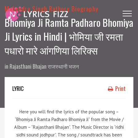
Mahendra Singh Rathore Biography
Bhomiya Ji Ramta Padharo Bhomiya
Ji Lyrics in Hindi | भोमिया जी रमता
पधारो मारे आंगणिया लिरिक्स
in
Rajasthani Bhajan राजस्थानी भजन
LYRIC
Print
Here you will find the lyrics of the popular song –
“Bhomiya Ji Ramta Padharo Bhomiya Ji” from the Movie /
Album – “Rajasthani Bhajan”. The Music Director is “ridhi
sidhi sound jodhpur”. The song / soundtrack has been