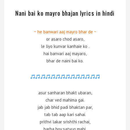
Nani bai ko mayro bhajan lyrics in hindi
~ he banwari aaj mayro bhar de ~
or asaro chod asaro,
le liyo kunvar kanhaie ko .
hai banvari aaj mayaro,
bhar de naini bai ko.
asur sanharan bhakt ubaran,
char ved mahima gai.
jab jab bhid padi bhaktan par,
tab tab aap kari sahai.
prithvi lakar srishthi rachai,
barha hoy satyug mahi.