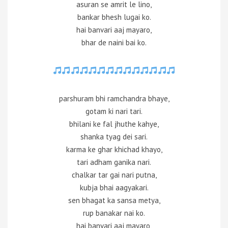
asuran se amrit le lino,
bankar bhesh lugai ko.
hai banvari aaj mayaro,
bhar de naini bai ko.
parshuram bhi ramchandra bhaye,
gotam ki nari tari.
bhilani ke fal jhuthe kahye,
shanka tyag dei sari.
karma ke ghar khichad khayo,
tari adham ganika nari.
chalkar tar gai nari putna,
kubja bhai aagyakari.
sen bhagat ka sansa metya,
rup banakar nai ko.
hai banvari aaj mayaro,