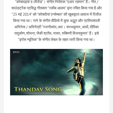
"कोचादइयां द लीजेंड"। संगीत निर्देशक "एआर रहमान" हैं। गीत /
साउंडट्रैक प्रसिद्ध गीतकार "रकीब आलम" द्वारा रचित किया गया है और
"23 मई 2014" को "कोचादैयां एन्सेम्बल" की खूबसूरत आवाज में रिलीज़
किया गया था। गाने के संगीत वीडियो में कुछ अद्भुत और प्रतिभाशाली
अभिनेता / अभिनेत्री "रजनीकांत, आर। सरथकुमार, आधी, दीपिका
पादुकोण, शोभना, जैकी श्रॉफ, नासर, रुक्मिणी विजयकुमार" हैं। इसे
"इरोस म्यूजिक" के संगीत लेबल के तहत जारी किया गया था।