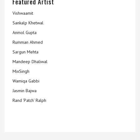
Featured Artist
Vishwaamit
Sankalp Khetwal
Anmol Gupta
Rumman Ahmed
Sargun Mehta
Mandeep Dhaliwal
MixSingh
Wamiqa Gabbi
Jasmin Bajwa
Rand ‘Patch’ Ralph