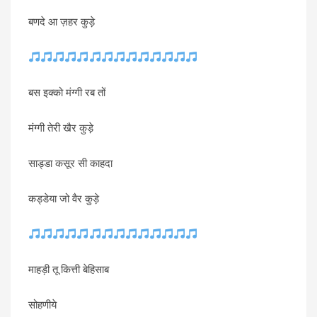
बणदे आ ज़हर कुड़े
बस इक्को मंग्गी रब तों
मंग्गी तेरी खैर कुड़े
साड्डा कसूर सी काहदा
कड्डेया जो वैर कुड़े
माहड़ी तू कित्ती बेहिसाब
सोहणीये