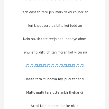
Sach dassan tere jehi main dekhi koi hor an
Teri khoobsurti da billo koi todd an
Nain naksh tere reejh naal banaye ohne
Tenu jehdi ditti oh tan moran kol vi tor na
Haasa tera mundeya layi pudi zehar di
Mallo malli tere utte ankh thehar di
Attal falela jadon laa ke nikle