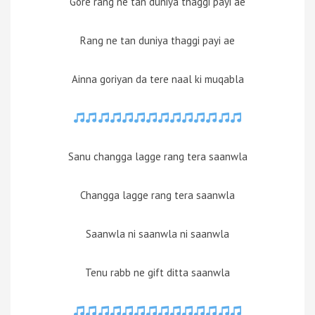
Gore rang ne tan duniya thaggi payi ae
Rang ne tan duniya thaggi payi ae
Ainna goriyan da tere naal ki muqabla
Sanu changga lagge rang tera saanwla
Changga lagge rang tera saanwla
Saanwla ni saanwla ni saanwla
Tenu rabb ne gift ditta saanwla