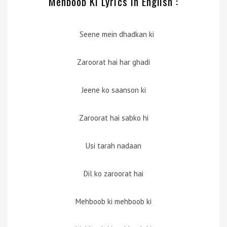
Mehboob Ki Lyrics in English :
Seene mein dhadkan ki
Zaroorat hai har ghadi
Jeene ko saanson ki
Zaroorat hai sabko hi
Usi tarah nadaan
Dil ko zaroorat hai
Mehboob ki mehboob ki