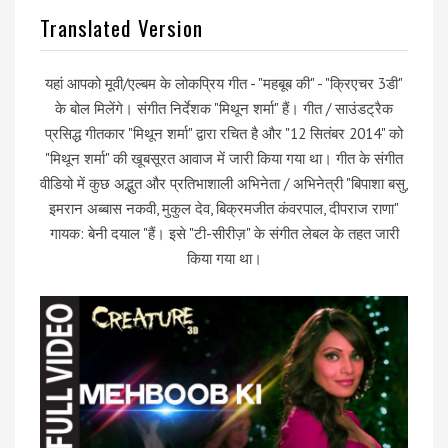
Translated Version
यहां आपको मूवी/एल्बम के लोकप्रिय गीत - "महबूब की" - "क्रिएचर 3डी"
के बोल मिलेंगे। संगीत निर्देशक "मिथून शर्मा" हैं। गीत / साउंडट्रैक
प्रसिद्ध गीतकार "मिथून शर्मा" द्वारा रचित है और "12 सितंबर 2014" को
"मिथून शर्मा" की खूबसूरत आवाज में जारी किया गया था। गीत के संगीत
वीडियो में कुछ अद्भुत और प्रतिभाशाली अभिनेता / अभिनेत्री "बिपाशा बसु,
इमरान अब्बास नकवी, मुकुल देव, बिक्रमजीत कंवरपाल, दीपराज राणा"
गायक: बेनी दयाल "हैं। इसे "टी-सीरीज़" के संगीत लेबल के तहत जारी
किया गया था।