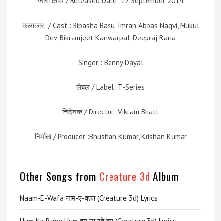
जारी तिथि / Released Date :12 September 2014
कलाकार / Cast :
Bipasha Basu, Imran Abbas Naqvi, Mukul
Dev, Bikramjeet Kanwarpal, Deepraj Rana
Singer : Benny Dayal
लेबल / Label :T-Series
निदेशक / Director :Vikram Bhatt
निर्माता / Producer :Bhushan Kumar, Krishan Kumar
Other Songs from
Creature 3d
Album
Naam-E-Wafa नाम-ए-वफ़ा (Creature 3d) Lyrics
Hum Na Rahe Hum हम ना रहे हम (Creature 3d) Lyrics