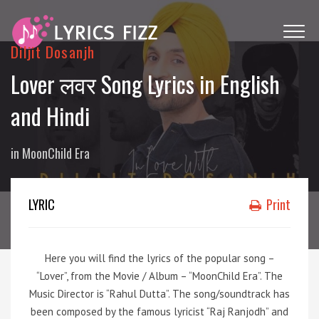
Diljit Dosanjh
Lover लवर Song Lyrics in English
and Hindi
in
MoonChild Era
LYRIC
Print
Here you will find the lyrics of the popular song –
“Lover”, from the Movie / Album – “MoonChild Era”. The
Music Director is “Rahul Dutta”. The song/soundtrack has
been composed by the famous lyricist “Raj Ranjodh” and