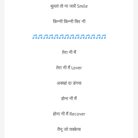
बुल्लां तो ना जावें Smile
किन्नी किन्नी चिर नी
तेरा नी मैं
तेरा नी मैं Lover
अक्खां दा डंगया
होना नी मैं
होना नी मैं Recover
तैनू जो तक्केया