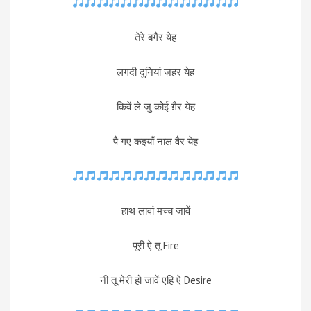
तेरे बगैर येह
लगदी दुनियां ज़हर येह
किवें ले जु कोई ग़ैर येह
पै गए कइयाँ नाल वैर येह
हाथ लावां मच्च जावें
पूरी ऐ तू Fire
नी तू मेरी हो जावें एहि ऐ Desire