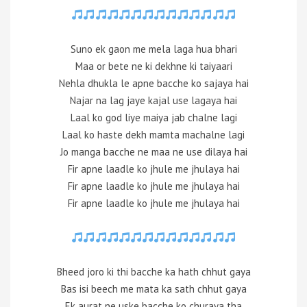
Suno ek gaon me mela laga hua bhari
Maa or bete ne ki dekhne ki taiyaari
Nehla dhukla le apne bacche ko sajaya hai
Najar na lag jaye kajal use lagaya hai
Laal ko god liye maiya jab chalne lagi
Laal ko haste dekh mamta machalne lagi
Jo manga bacche ne maa ne use dilaya hai
Fir apne laadle ko jhule me jhulaya hai
Fir apne laadle ko jhule me jhulaya hai
Fir apne laadle ko jhule me jhulaya hai
Bheed joro ki thi bacche ka hath chhut gaya
Bas isi beech me mata ka sath chhut gaya
Ek aurat ne uske bacche ko churaya tha