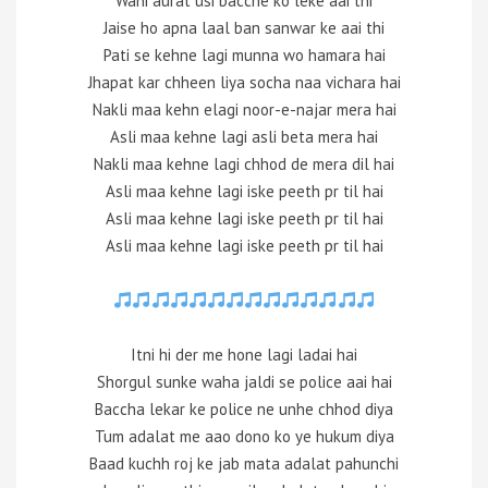
Wahi aurat usi bacche ko leke aai thi
Jaise ho apna laal ban sanwar ke aai thi
Pati se kehne lagi munna wo hamara hai
Jhapat kar chheen liya socha naa vichara hai
Nakli maa kehn elagi noor-e-najar mera hai
Asli maa kehne lagi asli beta mera hai
Nakli maa kehne lagi chhod de mera dil hai
Asli maa kehne lagi iske peeth pr til hai
Asli maa kehne lagi iske peeth pr til hai
Asli maa kehne lagi iske peeth pr til hai
Itni hi der me hone lagi ladai hai
Shorgul sunke waha jaldi se police aai hai
Baccha lekar ke police ne unhe chhod diya
Tum adalat me aao dono ko ye hukum diya
Baad kuchh roj ke jab mata adalat pahunchi