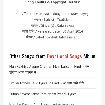
Song Credits & Copyright Details:
गाना / Title : Le le maa ki duaye tere kaam aayegi
गीतकार / Lyricist : Traditional
गायक / Singer(s) : Raju Bawra
जारी तिथि / Released Date : 03 April 2014
लेबल / Label : Skylark Infotainment
Other Songs from
Devotional Songs
Album
Man Rakhiyo Aapne Charnan Mein Lyrics In Hindi – मन
रखियो अपने चरनन में
Om Jai Ambey Gauri Lyrics In Hindi – ॐ जय अम्बे गौरी
Subah Savere Lekar Tera Naam Prabhu Lyrics
Hare Ke Sahare Aaja Lyrics – हारे के सहारे आजा