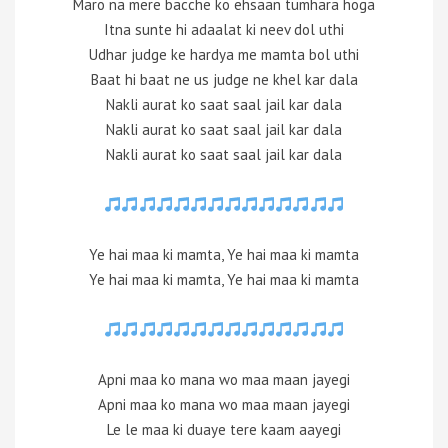
Maro na mere bacche ko ehsaan tumhara hoga
Itna sunte hi adaalat ki neev dol uthi
Udhar judge ke hardya me mamta bol uthi
Baat hi baat ne us judge ne khel kar dala
Nakli aurat ko saat saal jail kar dala
Nakli aurat ko saat saal jail kar dala
Nakli aurat ko saat saal jail kar dala
Ye hai maa ki mamta, Ye hai maa ki mamta
Ye hai maa ki mamta, Ye hai maa ki mamta
Apni maa ko mana wo maa maan jayegi
Apni maa ko mana wo maa maan jayegi
Le le maa ki duaye tere kaam aayegi