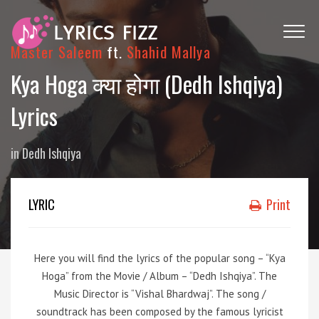
Master Saleem
ft.
Shahid Mallya
Kya Hoga क्या होगा (Dedh Ishqiya)
Lyrics
in
Dedh Ishqiya
LYRIC
Print
Here you will find the lyrics of the popular song – “Kya
Hoga” from the Movie / Album – “Dedh Ishqiya”. The
Music Director is “Vishal Bhardwaj”. The song /
soundtrack has been composed by the famous lyricist