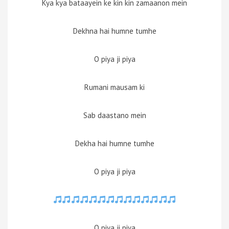
Kya kya bataayein ke kin kin zamaanon mein
Dekhna hai humne tumhe
O piya ji piya
Rumani mausam ki
Sab daastano mein
Dekha hai humne tumhe
O piya ji piya
O piya ji piya