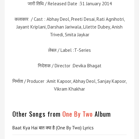
जारी तिथि / Released Date :31 January 2014
कलाकार / Cast : Abhay Deol, Preeti Desai, Rati Agnihotri,
Jayant Kriplani, Darshan Jariwala, Lilette Dubey, Anish
Trivedi, Smita Jaykar
लेबल / Label :T-Series
निदेशक / Director :Devika Bhagat
निर्माता / Producer :Amit Kapoor, Abhay Deol, Sanjay Kapoor,
Vikram Khakhar
Other Songs from
One By Two
Album
Baat Kya Hai बात क्या है (One By Two) Lyrics