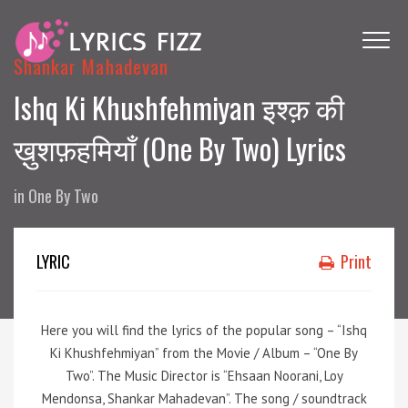
Shankar Mahadevan
Ishq Ki Khushfehmiyan इश्क़ की
ख़ुशफ़हमियाँ (One By Two) Lyrics
in
One By Two
LYRIC
Print
Here you will find the lyrics of the popular song – “Ishq
Ki Khushfehmiyan” from the Movie / Album – “One By
Two”. The Music Director is “Ehsaan Noorani, Loy
Mendonsa, Shankar Mahadevan”. The song / soundtrack