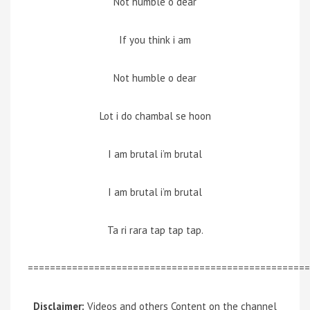
Not humble o dear
If you think i am
Not humble o dear
Lot i do chambal se hoon
I am brutal i’m brutal
I am brutal i’m brutal
Ta ri rara tap tap tap.
===================================================
Disclaimer:
Videos and others Content on the channel