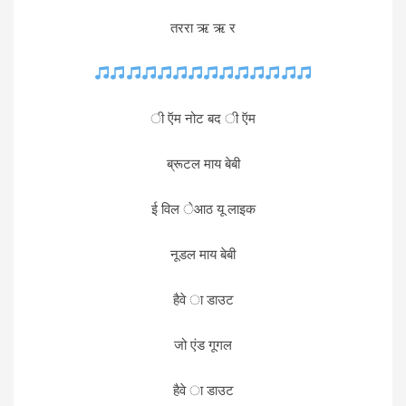
तररा ऋ ऋ र
ी ऍम नोट बद ी ऍम
ब्रूटल माय बेबी
ई विल ेआठ यू लाइक
नूडल माय बेबी
हैवे ा डाउट
जो एंड गूगल
हैवे ा डाउट