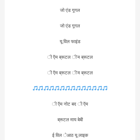
जो एंड गूगल
जो एंड गूगल
यू विल फाइंड
ी ऍम ब्रूटल ी’म ब्रूटल
ी ऍम ब्रूटल ी’म ब्रूटल
ी ऍम नोट बद ी ऍम
ब्रूटल माय बेबी
ई विल ेआठ यू लाइक