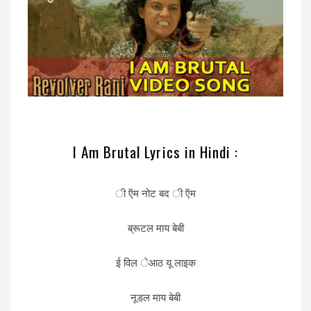
I Am Brutal Lyrics in Hindi :
ी ऍम नोट बद ी ऍम
ब्रूटल माय बेबी
ई विल ेआठ यू लाइक
नूडल माय बेबी