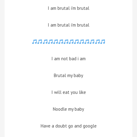
I am brutal i’m brutal
I am brutal i’m brutal
I am not bad i am
Brutal my baby
I will eat you like
Noodle my baby
Have a doubt go and google