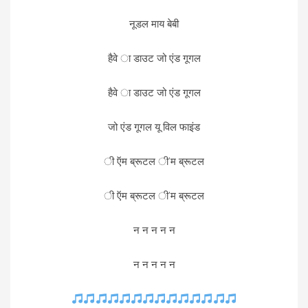
नूडल माय बेबी
हैवे ा डाउट जो एंड गूगल
हैवे ा डाउट जो एंड गूगल
जो एंड गूगल यू विल फाइंड
ी ऍम ब्रूटल ी’म ब्रूटल
ी ऍम ब्रूटल ी’म ब्रूटल
न न न न न
न न न न न