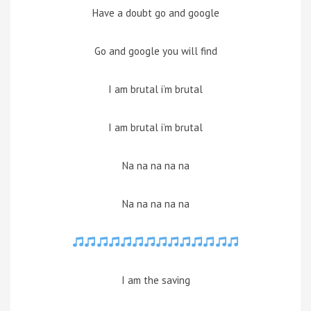
Have a doubt go and google
Go and google you will find
I am brutal i’m brutal
I am brutal i’m brutal
Na na na na na
Na na na na na
I am the saving