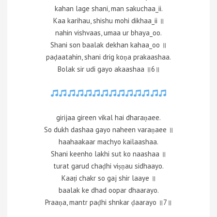
kahan lage shani, man sakuchaa_ii.
Kaa karihau, shishu mohi dikhaa_ii ॥
nahin vishvaas, umaa ur bhaya_oo.
Shani son baalak dekhan kahaa_oo ॥
paḍaatahin, shani drig koṇa prakaashaa.
Bolak sir udi gayo akaashaa ॥6॥
girijaa gireen vikal hai dharaṇaee.
So dukh dashaa gayo naheen varaṇaee ॥
haahaakaar machyo kailaashaa.
Shani keenho lakhi sut ko naashaa ॥
turat garud chaḍhi viṣṇau sidhaayo.
Kaaṭi chakr so gaj shir laaye ॥
baalak ke dhad oopar dhaarayo.
Praaṇa, mantr paḍhi shnkar ḍaarayo ॥7॥