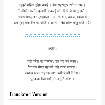
तुम्हरी महिमा बुद्घि बड़ाई । शेष सहसमुख सके न गाई ॥
मैं मतिहीन मलीन दुखारी । करहुं कौन विधि विनय तुम्हारी ॥
भजत रामसुन्दर प्रभुदासा । जग प्रयाग, ककरा, दर्वासा ॥
अब प्रभु दया दीन पर कीजै । अपनी भक्ति शक्ति कछु दीजै ॥9॥
॥दोहा॥
श्री गणेश यह चालीसा, पाठ करै कर ध्यान।
नित नव मंगल गृह बसै, लहे जगत सन्मान॥
सम्बन्ध अपने सहस्त्र दश, ऋषि पंचमी दिनेश।
पूरण चालीसा भयो, मंगल मूर्ति गणेश ॥
Translated Version