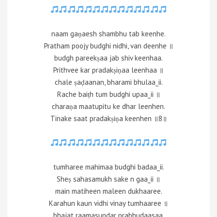
naam gaṇaesh shambhu tab keenhe.
Pratham poojy budghi nidhi, van deenhe ॥
budgh pareekṣaa jab shiv keenhaa.
Prithvee kar pradakṣiṇaa leenhaa ॥
chale ṣaḍaanan, bharami bhulaa_ii.
Rache baiṭh tum budghi upaa_ii ॥
charaṇa maatupitu ke dhar leenhen.
Tinake saat pradakṣiṇa keenhen ॥8॥
tumharee mahimaa budghi badaa_ii.
Sheṣ sahasamukh sake n gaa_ii ॥
main matiheen maleen dukhaaree.
Karahun kaun vidhi vinay tumhaaree ॥
bhajat raamasundar prabhudaasaa.