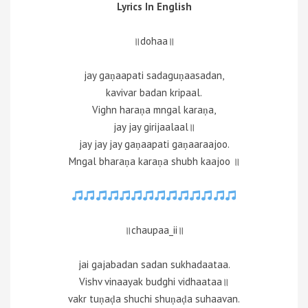
Lyrics In English
॥dohaa॥
jay gaṇaapati sadaguṇaasadan,
kavivar badan kripaal.
Vighn haraṇa mngal karaṇa,
jay jay girijaalaal॥
jay jay jay gaṇaapati gaṇaaraajoo.
Mngal bharaṇa karaṇa shubh kaajoo ॥
॥chaupaa_ii॥
jai gajabadan sadan sukhadaataa.
Vishv vinaayak budghi vidhaataa॥
vakr tuṇaḍa shuchi shuṇaḍa suhaavan.