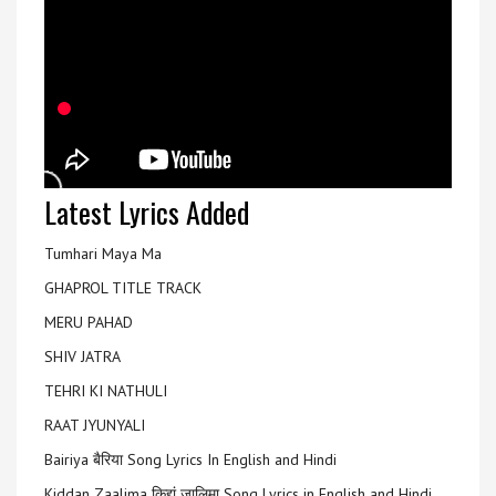
Latest Lyrics Added
Tumhari Maya Ma
GHAPROL TITLE TRACK
MERU PAHAD
SHIV JATRA
TEHRI KI NATHULI
RAAT JYUNYALI
Bairiya बैरिया Song Lyrics In English and Hindi
Kiddan Zaalima किद्दां ज़ालिमा Song Lyrics in English and Hindi