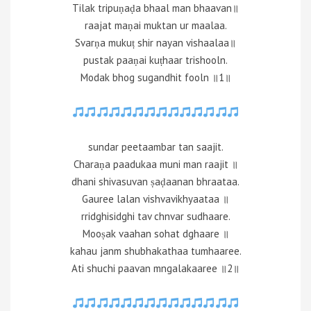
Tilak tripuṇaḍa bhaal man bhaavan॥
raajat maṇai muktan ur maalaa.
Svarṇa mukuṭ shir nayan vishaalaa॥
pustak paaṇai kuṭhaar trishooln.
Modak bhog sugandhit fooln ॥1॥
sundar peetaambar tan saajit.
Charaṇa paadukaa muni man raajit ॥
dhani shivasuvan ṣaḍaanan bhraataa.
Gauree lalan vishvavikhyaataa ॥
rridghisidghi tav chnvar sudhaare.
Mooṣak vaahan sohat dghaare ॥
kahau janm shubhakathaa tumhaaree.
Ati shuchi paavan mngalakaaree ॥2॥