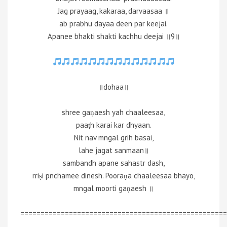
Jag prayaag, kakaraa, darvaasaa ॥
ab prabhu dayaa deen par keejai.
Apanee bhakti shakti kachhu deejai ॥9॥
॥dohaa॥
shree gaṇaesh yah chaaleesaa,
paaṭh karai kar dhyaan.
Nit nav mngal grih basai,
lahe jagat sanmaan॥
sambandh apane sahastr dash,
rriṣi pnchamee dinesh. Pooraṇa chaaleesaa bhayo,
mngal moorti gaṇaesh ॥
===================================================