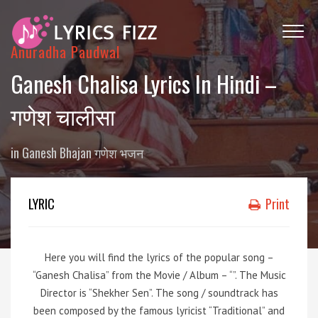
Anuradha Paudwal
Ganesh Chalisa Lyrics In Hindi –
गणेश चालीसा
in
Ganesh Bhajan गणेश भजन
LYRIC
Print
Here you will find the lyrics of the popular song –
“Ganesh Chalisa” from the Movie / Album – “”. The Music
Director is “Shekher Sen”. The song / soundtrack has
been composed by the famous lyricist “Traditional” and