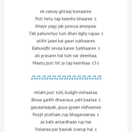
ek samay giriraaj kumaaree.
Putr hetu tap keenho bhaaree ॥
bhayo yagy jab poorṇa anoopaa.
Tab pahunchyo tum dhari dghij rupaa ॥
atithi jaani kai gauri sukhaaree.
Bahuvidhi sevaa karee tumhaaree ॥
ati prasann hai tum var deenhaa.
Maatu putr hit jo tap keenhaa ॥3॥
milahi putr tuhi, budghi vishaalaa.
Binaa garbh dhaaraṇa, yahi kaalaa ॥
gaṇaanaayak, guṇa gyaan nidhaanaa.
Poojit pratham, rup bhagavaanaa ॥
as kahi antardhaan rup hai.
Palanaa par baalak svarup hai ॥