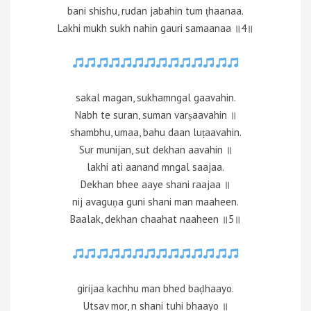
bani shishu, rudan jabahin tum ṭhaanaa.
Lakhi mukh sukh nahin gauri samaanaa ॥4॥
sakal magan, sukhamngal gaavahin.
Nabh te suran, suman varṣaavahin ॥
shambhu, umaa, bahu daan luṭaavahin.
Sur munijan, sut dekhan aavahin ॥
lakhi ati aanand mngal saajaa.
Dekhan bhee aaye shani raajaa ॥
nij avaguṇa guni shani man maaheen.
Baalak, dekhan chaahat naaheen ॥5॥
girijaa kachhu man bhed baḍhaayo.
Utsav mor, n shani tuhi bhaayo ॥