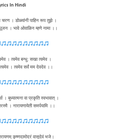
yrics In Hindi
 चरण । डोळ्यांनी पाहिन रूप तुझे ।
द पूजन । भावे ओवाळिन म्हणे नामा ।।
्वमेव । त्वमेव बन्धु: सखा त्वमेव ।
ं त्वमेव । त्वमेव सर्वं मम देवदेव ।।
्वा । बुध्यात्मना वा प्रकृति स्वभावात् ।
रस्मै । नारायणायेती समर्पयामि ।।
ारायणम् कृष्णदामोदरं वासुदेवं भजे।