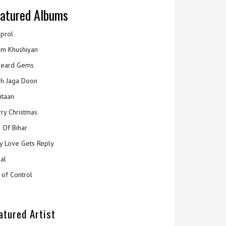
atured Albums
prol
m Khushiyan
eard Gems
h Jaga Doon
itaan
ry Christmas
 Of Bihar
y Love Gets Reply
al
 of Control
atured Artist