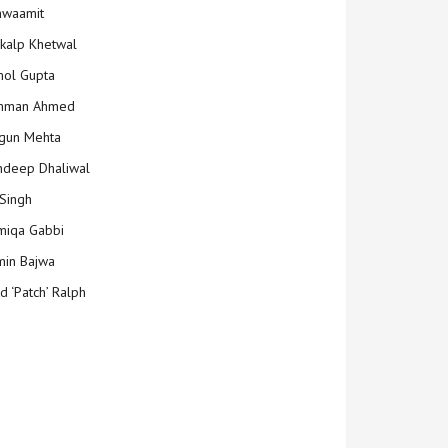
hwaamit
kalp Khetwal
ol Gupta
mman Ahmed
gun Mehta
deep Dhaliwal
Singh
iqa Gabbi
min Bajwa
d ‘Patch’ Ralph