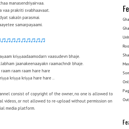
haa manasendriyairvaa.
Fe
vaa prakriti svabhaavaat.
dyat sakaln parasmai.
Gha
aayetee samarpayaami.
Gha
Unh
Roo
Sha
aṇaam kriṣṇaadaamodarn vaasudevn bhaje.
llabham jaanakeenaayakn raamachndr bhaje.
Mer
 raam raam raam hare hare
Son
riṣṇa kriṣṇa kriṣṇa hare hare ..
Onl
Pag
nnel consist of copyright of the owner, no one is allowed to
Out
inal videos, or not allowed to re-upload without permission on
ial media platform.
Fe