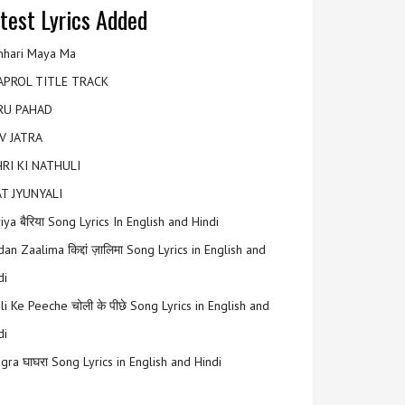
test Lyrics Added
hari Maya Ma
APROL TITLE TRACK
RU PAHAD
V JATRA
RI KI NATHULI
T JYUNYALI
riya बैरिया Song Lyrics In English and Hindi
an Zaalima किद्दां ज़ालिमा Song Lyrics in English and
di
li Ke Peeche चोली के पीछे Song Lyrics in English and
di
gra घाघरा Song Lyrics in English and Hindi