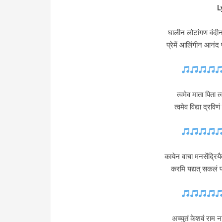
L
घालीन लोटांगण वंदीन
प्रेमें आलिंगीन आनं
त्वमेव माता पिता त
त्वमेव विद्या द्रविण
कायेन वाचा मनसेंद्रियैर
करमि यद्यत् सकलं प
अच्युतं केशवं राम न