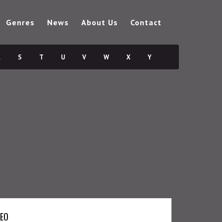
Genres
News
About Us
Contact
R
S
T
U
V
W
X
Y
DEO