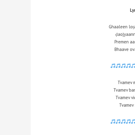
Ly
Ghaaleen loṭ
ḍaoḽyaann
Premen aa
Bhaave ov
Tvamev m
Tvamev ba
Tvamev vi
Tvamev 