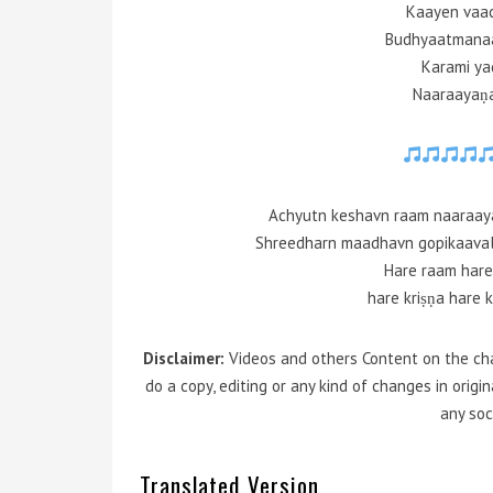
Kaayen vaac
Budhyaatmanaa 
Karami ya
Naaraayaṇ
Achyutn keshavn raam naaraay
Shreedharn maadhavn gopikaava
Hare raam hare
hare kriṣṇa hare k
Disclaimer:
Videos and others Content on the cha
do a copy, editing or any kind of changes in orig
any soc
Translated Version