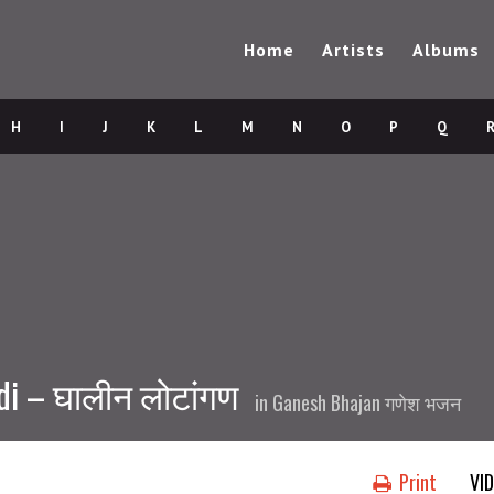
Home
Artists
Albums
H
I
J
K
L
M
N
O
P
Q
ndi – घालीन लोटांगण
in
Ganesh Bhajan गणेश भजन
Print
VI