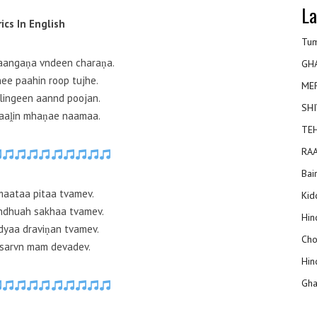
La
rics In English
Tum
aangaṇa vndeen charaṇa.
GH
ee paahin roop tujhe.
ME
lingeen aannd poojan.
SHI
aaḽin mhaṇae naamaa.
TEH
RAA
Bai
aataa pitaa tvamev.
Kidd
ndhuah sakhaa tvamev.
Hin
dyaa draviṇan tvamev.
Cho
sarvn mam devadev.
Hin
Gha