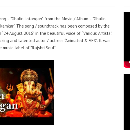
song – “Ghalin Lotangan” from the Movie / Album – “Ghalin
adkamkar”. The song / soundtrack has been composed by the
 “24 August 2016” in the beautiful voice of “Various Artists”.
zing and talented actor / actress “Animated & VFX”. It was
 music label of “Rajshri Soul”.