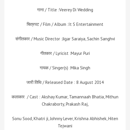
गाना / Title :Veerey Di Wedding
चित्रपट / Film / Album :It S Entertainment
संगीतकार / Music Director :Jigar Saraiya, Sachin Sanghvi
गीतकार / Lyricist :Mayur Puri
गायक / Singer(s) :Mika Singh
जारी तिथि / Released Date : 8 August 2014
कलाकार / Cast : Akshay Kumar, Tamannaah Bhatia, Mithun
Chakraborty, Prakash Raj,
Sonu Sood, Khatri ji, Johnny Lever, Krishna Abhishek, Hiten
Tejwani