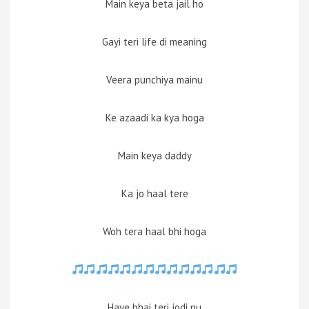
Main keya beta jail ho
Gayi teri life di meaning
Veera punchiya mainu
Ke azaadi ka kya hoga
Main keya daddy
Ka jo haal tere
Woh tera haal bhi hoga
Haye bhai teri jodi nu