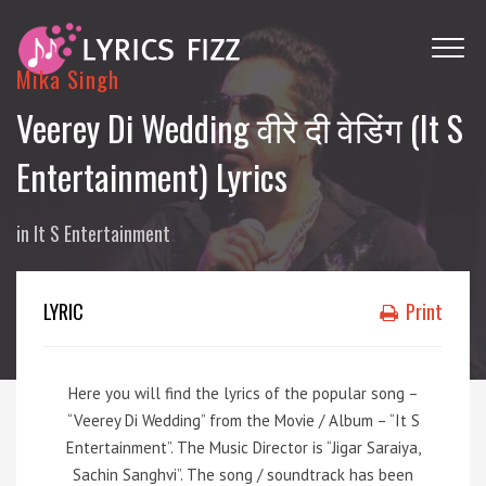
Mika Singh
Veerey Di Wedding वीरे दी वेडिंग (It S
Entertainment) Lyrics
in
It S Entertainment
LYRIC
Print
Here you will find the lyrics of the popular song –
“Veerey Di Wedding” from the Movie / Album – “It S
Entertainment”. The Music Director is “Jigar Saraiya,
Sachin Sanghvi”. The song / soundtrack has been