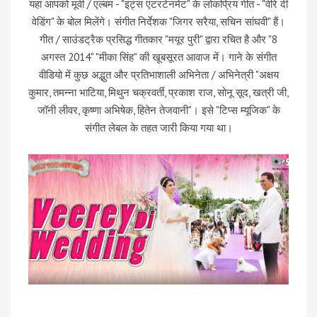
यहां आपको मूवी / एल्बम - "इट्स एंटरटेनमेंट" के लोकप्रिय गीत - "वीरे दी
वेडिंग" के बोल मिलेंगे। संगीत निर्देशक "जिगर सरैया, सचिन सांघवी" हैं।
गीत / साउंडट्रैक प्रसिद्ध गीतकार "मयूर पुरी" द्वारा रचित है और "8
अगस्त 2014" "मीका सिंह" की खूबसूरत आवाज में। गाने के संगीत
वीडियो में कुछ अद्भुत और प्रतिभाशाली अभिनेता / अभिनेत्री "अक्षय
कुमार, तमन्ना भाटिया, मिथुन चक्रवर्ती, प्रकाश राज, सोनू सूद, खत्री जी,
जॉनी लीवर, कृष्णा अभिषेक, हितेन तेजवानी"। इसे "टिप्स म्यूजिक" के
संगीत लेबल के तहत जारी किया गया था।