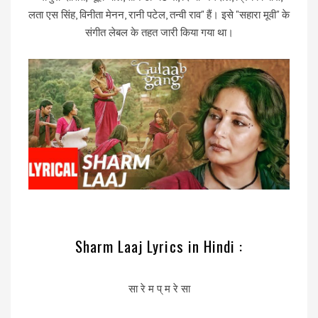
लता एस सिंह, विनीता मेनन, रानी पटेल, तन्वी राव" हैं। इसे "सहारा मूवी" के
संगीत लेबल के तहत जारी किया गया था।
Sharm Laaj Lyrics in Hindi :
सा रे म प् म रे सा