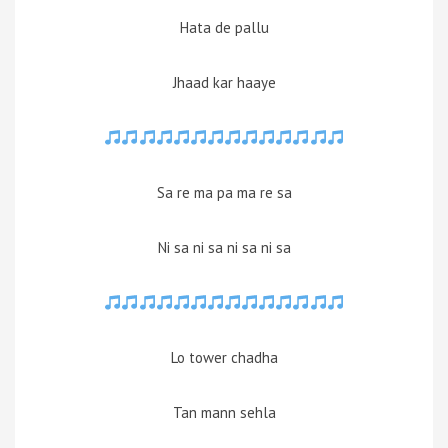
Hata de pallu
Jhaad kar haaye
Sa re ma pa ma re sa
Ni sa ni sa ni sa ni sa
Lo tower chadha
Tan mann sehla