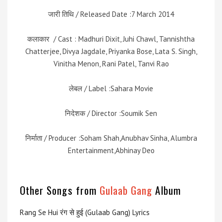
जारी तिथि / Released Date :7 March 2014
कलाकार / Cast : Madhuri Dixit, Juhi Chawl, Tannishtha
Chatterjee, Divya Jagdale, Priyanka Bose, Lata S. Singh,
Vinitha Menon, Rani Patel, Tanvi Rao
लेबल / Label :Sahara Movie
निदेशक / Director :Soumik Sen
निर्माता / Producer :Soham Shah,Anubhav Sinha, Alumbra
Entertainment,Abhinay Deo
Other Songs from
Gulaab Gang
Album
Rang Se Hui रंग से हुई (Gulaab Gang) Lyrics