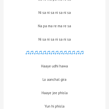
Ni sa ni sa ni sa ni sa
Na pa ma re ma re sa
Ni sa ni sa ni sa ni sa
Haaye udhi hawa
Lo aanchal gira
Haaye jee phisla
Yun hi phisla