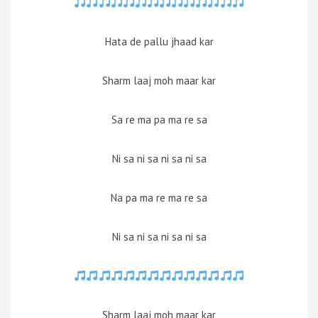
Hata de pallu jhaad kar
Sharm laaj moh maar kar
Sa re ma pa ma re sa
Ni sa ni sa ni sa ni sa
Na pa ma re ma re sa
Ni sa ni sa ni sa ni sa
Sharm laaj moh maar kar