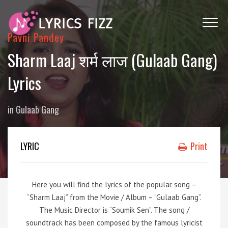
Pavni Pandey
Sharm Laaj शर्म लाज (Gulaab Gang)
Lyrics
in
Gulaab Gang
LYRIC
Print
Here you will find the lyrics of the popular song –
“Sharm Laaj” from the Movie / Album – “Gulaab Gang”.
The Music Director is “Soumik Sen”. The song /
soundtrack has been composed by the famous lyricist