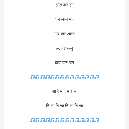
झाड़ कर हम
शर्म लाज मोह
मार कर आरर
हटा दे पल्लु
झाड़ कर हाय
सा रे म प् म रे सा
नि सा नि सा नि सा नि सा