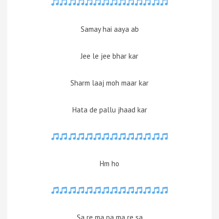
Samay hai aaya ab
Jee le jee bhar kar
Sharm laaj moh maar kar
Hata de pallu jhaad kar
Hm ho
Sa re ma pa ma re sa