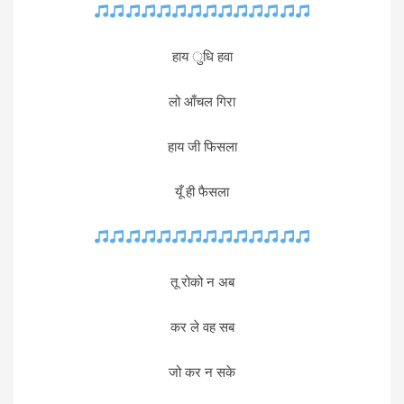
हाय ुधि हवा
लो आँचल गिरा
हाय जी फिसला
यूँ ही फैसला
तू रोको न अब
कर ले वह सब
जो कर न सके