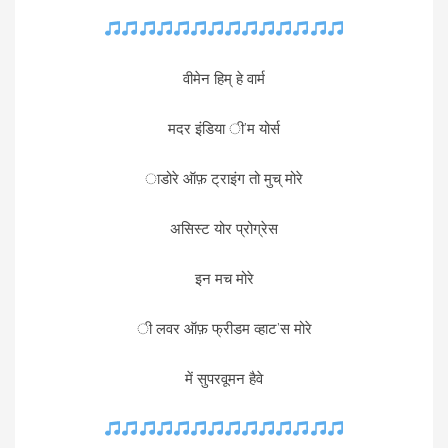
वीमेन हिम् हे वार्म
मदर इंडिया ी’म योर्स
ाडोरे ऑफ़ ट्राइंग तो मुच् मोरे
असिस्ट योर प्रोग्रेस
इन मच मोरे
ी लवर ऑफ़ फ्रीडम व्हाट’स मोरे
में सुपरवूमन हैवे