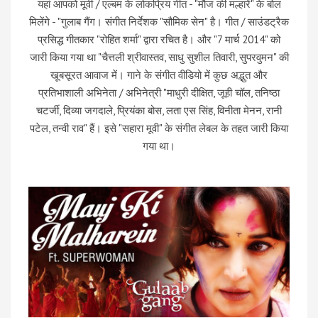
यहां आपको मूवी / एल्बम के लोकप्रिय गीत - "मौज की मल्हारें" के बोल
मिलेंगे - "गुलाब गैंग। संगीत निर्देशक "सौमिक सेन" है। गीत / साउंडट्रैक
प्रसिद्ध गीतकार "रोहित शर्मा" द्वारा रचित है। और "7 मार्च 2014" को
जारी किया गया था "चैत्तली श्रीवास्तव, साधु सुशील तिवारी, सुपरवुमन" की
खूबसूरत आवाज में। गाने के संगीत वीडियो में कुछ अद्भुत और
प्रतिभाशाली अभिनेता / अभिनेत्री "माधुरी दीक्षित, जूही चॉल, तनिष्ठा
चटर्जी, दिव्या जगदाले, प्रियंका बोस, लता एस सिंह, विनीता मेनन, रानी
पटेल, तन्वी राव" हैं। इसे "सहारा मूवी" के संगीत लेबल के तहत जारी किया
गया था।