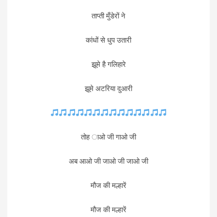
ताप्ती मुँडेरों ने
कांधों से धुप उतारी
झूमे है गलिहारे
झूमे अटरिया दुआरी
तोह ाओ जी गाओ जी
अब आओ जी जाओ जी जाओ जी
मौज की मल्हारें
मौज की मल्हारें