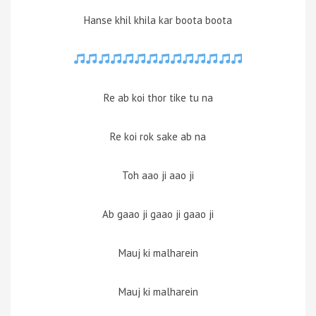
Hanse khil khila kar boota boota
Re ab koi thor tike tu na
Re koi rok sake ab na
Toh aao ji aao ji
Ab gaao ji gaao ji gaao ji
Mauj ki malharein
Mauj ki malharein