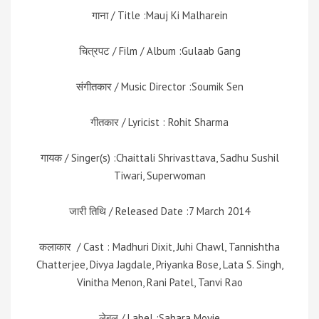
गाना / Title :Mauj Ki Malharein
चित्रपट / Film / Album :Gulaab Gang
संगीतकार / Music Director :Soumik Sen
गीतकार / Lyricist : Rohit Sharma
गायक / Singer(s) :Chaittali Shrivasttava, Sadhu Sushil
Tiwari, Superwoman
जारी तिथि / Released Date :7 March 2014
कलाकार / Cast : Madhuri Dixit, Juhi Chawl, Tannishtha
Chatterjee, Divya Jagdale, Priyanka Bose, Lata S. Singh,
Vinitha Menon, Rani Patel, Tanvi Rao
लेबल / Label :Sahara Movie