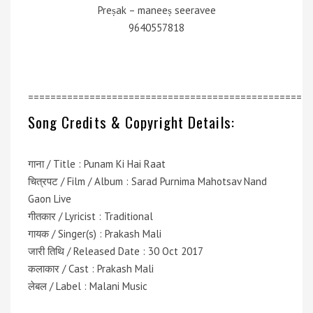
Preṣak – maneeṣ seeravee
9640557818
=================================================
Song Credits & Copyright Details:
गाना / Title : Punam Ki Hai Raat
चित्रपट / Film / Album : Sarad Purnima Mahotsav Nand
Gaon Live
गीतकार / Lyricist : Traditional
गायक / Singer(s) : Prakash Mali
जारी तिथि / Released Date : 30 Oct 2017
कलाकार / Cast : Prakash Mali
लेबल / Label : Malani Music