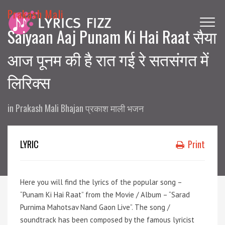
Prakash Mali
Saiyaan Aaj Punam Ki Hai Raat सैया
आज पूनम की है रात गई रे सतसंगत में
लिरिक्स
in
Prakash Mali Bhajan प्रकाश माली भजन
LYRIC
Print
Here you will find the lyrics of the popular song –
“Punam Ki Hai Raat” from the Movie / Album – “Sarad
Purnima Mahotsav Nand Gaon Live”. The song /
soundtrack has been composed by the famous lyricist