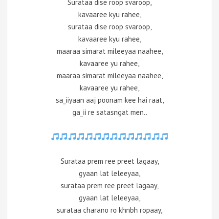
Surataa dise roop svaroop,
kavaaree kyu rahee,
surataa dise roop svaroop,
kavaaree kyu rahee,
maaraa simarat mileeyaa naahee,
kavaaree yu rahee,
maaraa simarat mileeyaa naahee,
kavaaree yu rahee,
sa_iiyaan aaj poonam kee hai raat,
ga_ii re satasngat men..
Surataa prem ree preet lagaay,
gyaan lat leleeyaa,
surataa prem ree preet lagaay,
gyaan lat leleeyaa,
surataa charano ro khnbh ropaay,