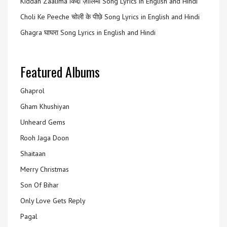
Kiddan Zaalima किद्दां ज़ालिमा Song Lyrics in English and Hindi
Choli Ke Peeche चोली के पीछे Song Lyrics in English and Hindi
Ghagra घाघरा Song Lyrics in English and Hindi
Featured Albums
Ghaprol
Gham Khushiyan
Unheard Gems
Rooh Jaga Doon
Shaitaan
Merry Christmas
Son Of Bihar
Only Love Gets Reply
Pagal