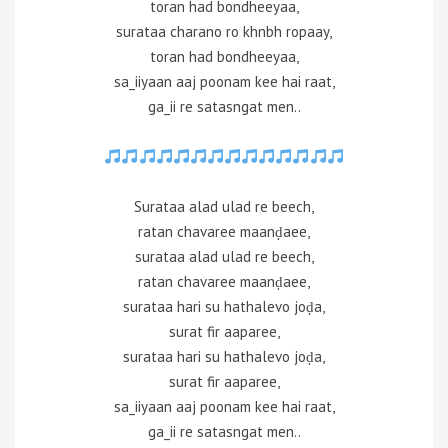
toran had bondheeyaa,
surataa charano ro khnbh ropaay,
toran had bondheeyaa,
sa_iiyaan aaj poonam kee hai raat,
ga_ii re satasngat men..
Surataa alad ulad re beech,
ratan chavaree maanḍaee,
surataa alad ulad re beech,
ratan chavaree maanḍaee,
surataa hari su hathalevo joḍa,
surat fir aaparee,
surataa hari su hathalevo joḍa,
surat fir aaparee,
sa_iiyaan aaj poonam kee hai raat,
ga_ii re satasngat men..