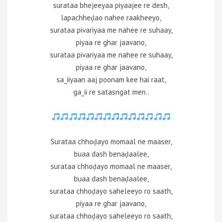
surataa bhejeeyaa piyaajee re desh,
lapachheḍao nahee raakheeyo,
surataa pivariyaa me nahee re suhaay,
piyaa re ghar jaavano,
surataa pivariyaa me nahee re suhaay,
piyaa re ghar jaavano,
sa_iiyaan aaj poonam kee hai raat,
ga_ii re satasngat men..
Surataa chhoḍayo momaal ne maaser,
buaa dash benaḍaalee,
surataa chhoḍayo momaal ne maaser,
buaa dash benaḍaalee,
surataa chhoḍayo saheleeyo ro saath,
piyaa re ghar jaavano,
surataa chhoḍayo saheleeyo ro saath,