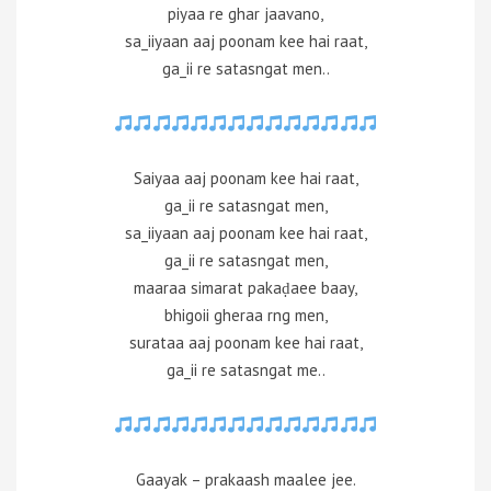
piyaa re ghar jaavano,
sa_iiyaan aaj poonam kee hai raat,
ga_ii re satasngat men..
Saiyaa aaj poonam kee hai raat,
ga_ii re satasngat men,
sa_iiyaan aaj poonam kee hai raat,
ga_ii re satasngat men,
maaraa simarat pakaḍaee baay,
bhigoii gheraa rng men,
surataa aaj poonam kee hai raat,
ga_ii re satasngat me..
Gaayak – prakaash maalee jee.