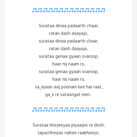
Surataa dinaa padaarth chaar,
ratan dash daayajo,
surataa dinaa padaarth chaar,
ratan dash daayajo,
surataa genaa gyaan svaroop,
haar nij naam ro,
surataa genaa gyaan svaroop,
haar nij naam ro,
sa_iiyaan aaj poonam kee hai raat,
ga_ii re satasngat men..
Surataa bhejeeyaa piyaajee re desh,
lapachheḍao nahee raakheeyo,