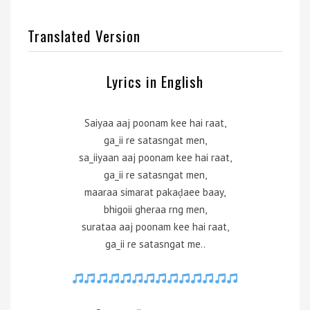
Translated Version
Lyrics in English
Saiyaa aaj poonam kee hai raat,
ga_ii re satasngat men,
sa_iiyaan aaj poonam kee hai raat,
ga_ii re satasngat men,
maaraa simarat pakaḍaee baay,
bhigoii gheraa rng men,
surataa aaj poonam kee hai raat,
ga_ii re satasngat me..