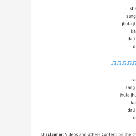
sha
sang 
jhula j
ka
dali
d
ra
sang 
jhula jh
ka
dali
d
Disclaimer:
Videos and others Content on the ch