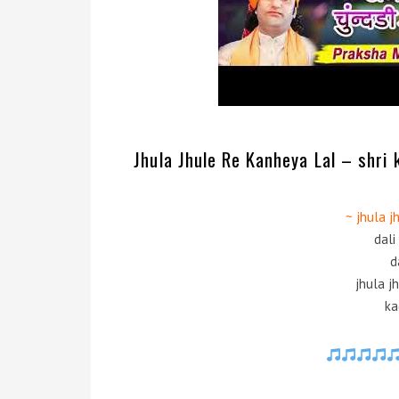
Jhula Jhule Re Kanheya Lal – shri 
~ jhula j
dali
d
jhula j
ka