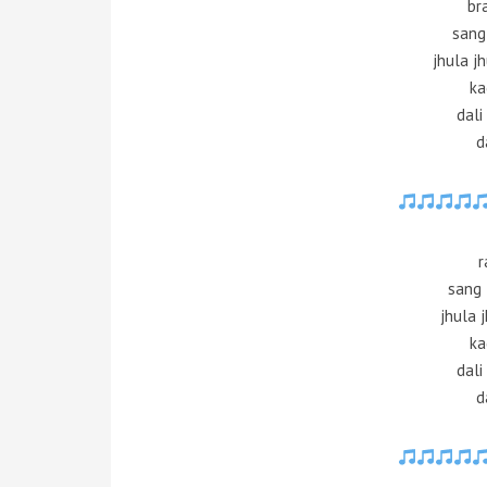
br
sang 
jhula j
ka
dali
d
r
sang 
jhula 
ka
dali
d