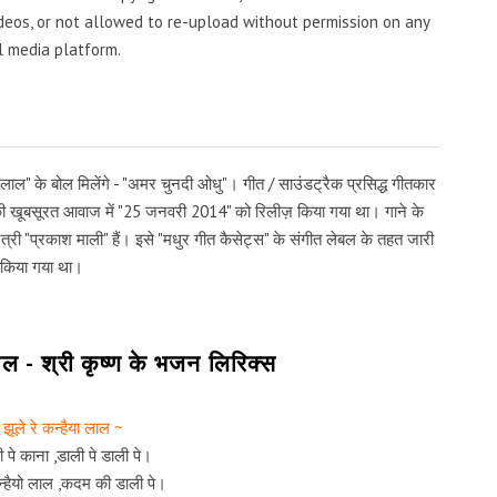
videos, or not allowed to re-upload without permission on any
l media platform.
ा लाल" के बोल मिलेंगे - "अमर चुनदी ओधु"। गीत / साउंडट्रैक प्रसिद्ध गीतकार
" की खूबसूरत आवाज में "25 जनवरी 2014" को रिलीज़ किया गया था। गाने के
त्री "प्रकाश माली" हैं। इसे "मधुर गीत कैसेट्स" के संगीत लेबल के तहत जारी
किया गया था।
लाल - श्री कृष्ण के भजन लिरिक्स
 झूले रे कन्हैया लाल ~
ी पे काना ,डाली पे डाली पे।
कन्हैयो लाल ,कदम की डाली पे।