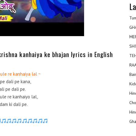
La
Tum
GH
ME
SHI
krishna kanhaiya ke bhajan lyrics in English
TEH
RAA
hule re kanhaiya lal ~
Bai
 pe dali pe kana,
Kidd
ali pe dali pe.
Hin
hule re kanhaiyo lal,
Cho
dam ki dali pe.
Hin
Gha