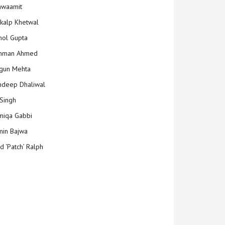
hwaamit
kalp Khetwal
ol Gupta
mman Ahmed
gun Mehta
deep Dhaliwal
Singh
iqa Gabbi
min Bajwa
d ‘Patch’ Ralph