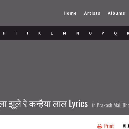
Home
Artists
Albums
H
I
J
K
L
M
N
O
P
Q
ा झूले रे कन्हैया लाल Lyrics
in
Prakash Mali Bh
Print
VI