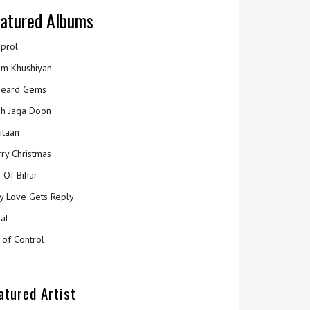
atured Albums
prol
m Khushiyan
eard Gems
h Jaga Doon
itaan
ry Christmas
 Of Bihar
y Love Gets Reply
al
 of Control
atured Artist