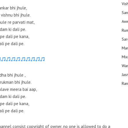
Vis
nkar bhi jhule,
San
vishnu bhi jhule.
Anm
hule re parvati mat,
dam ki dali pe.
Ru
 pe dali pe kana,
Sar
ali pe dali pe.
Man
Mix
Wam
Jas
dha bhi jhule ,
rukman bhi jhule.
Ran
ulave meera bai aap,
dam ki dali pe.
 pe dali pe kana,
ali pe dali pe.
annel consist copyright of owner, no one is allowed to do a