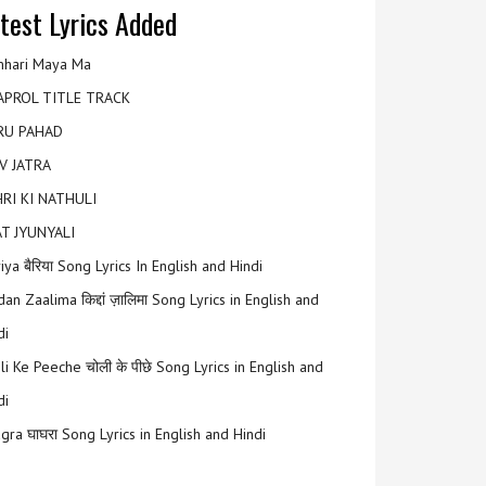
test Lyrics Added
hari Maya Ma
APROL TITLE TRACK
RU PAHAD
V JATRA
RI KI NATHULI
T JYUNYALI
riya बैरिया Song Lyrics In English and Hindi
an Zaalima किद्दां ज़ालिमा Song Lyrics in English and
di
li Ke Peeche चोली के पीछे Song Lyrics in English and
di
gra घाघरा Song Lyrics in English and Hindi