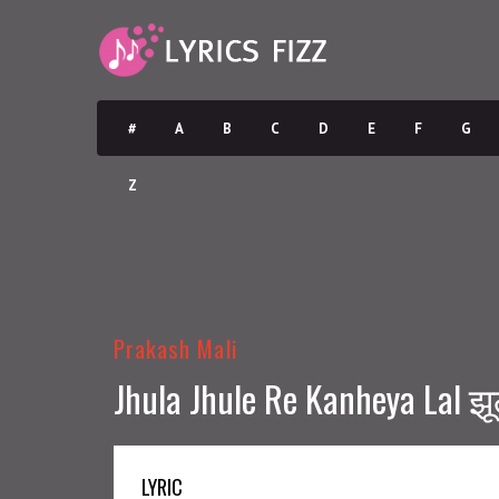
#
A
B
C
D
E
F
G
Z
Prakash Mali
Jhula Jhule Re Kanheya Lal झूल
LYRIC