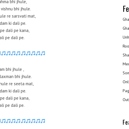
ahma bhi jhule,
Fe
vishnu bhi jhule.
hule re sarsvati mat,
Gha
dam ki dali pe.
Gha
 pe dali pe kana,
Unh
ali pe dali pe.
Roo
Sha
Mer
am bhi jhule ,
Son
laxman bhi jhule.
Onl
jhule re seeta mat,
Pag
dam ki dali pe.
 pe dali pe kana,
Out
ali pe dali pe.
Fe