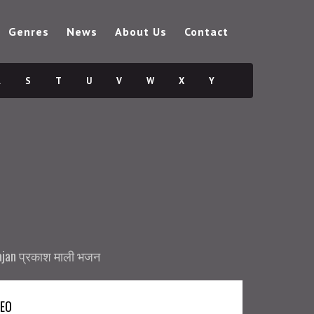
Genres
News
About Us
Contact
R
S
T
U
V
W
X
Y
ajan प्रकाश माली भजन
DEO