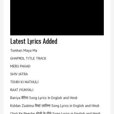
Latest Lyrics Added
Tumhari Maya Ma
GHAPROL TITLE TRACK
MERU PAHAD
SHIV JATRA
TEHRI KI NATHULI
RAAT JYUNYALI
Bairiya बैरिया Song Lyrics In English and Hindi
Kiddan Zaalima किद्दां ज़ालिमा Song Lyrics in English and Hindi
Choli Ke Peeche चोली के पीछे Song Lyrics in English and Hindi