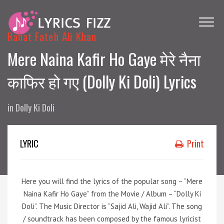
Rahat Fateh Ali Khan
Mere Naina Kafir Ho Gaye मेरे नैना
काफिर हो गए (Dolly Ki Doli) Lyrics
in
Dolly Ki Doli
LYRIC
Print
Here you will find the lyrics of the popular song – “Mere
Naina Kafir Ho Gaye
” from the Movie / Album – “Dolly Ki
Doli”. The Music Director is “Sajid Ali, Wajid Ali”. The song
/ soundtrack has been composed by the famous lyricist