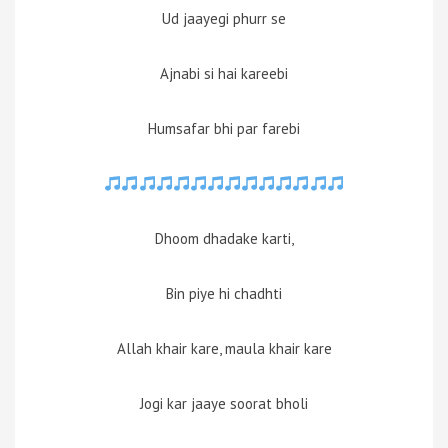
Ud jaayegi phurr se
Ajnabi si hai kareebi
Humsafar bhi par farebi
Dhoom dhadake karti,
Bin piye hi chadhti
Allah khair kare, maula khair kare
Jogi kar jaaye soorat bholi