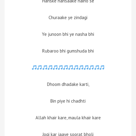
Hanske hansaake naino se
Churaake ye zindagi
Ye junoon bhi ye nasha bhi
Rubaroo bhi gumshuda bhi
Dhoom dhadake karti,
Bin piye hi chadhti
Allah khair kare, maula khair kare
Jogi kar jaaye soorat bholi