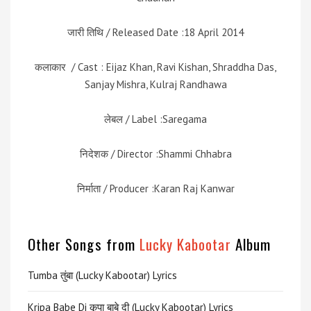
जारी तिथि / Released Date :18 April 2014
कलाकार / Cast : Eijaz Khan, Ravi Kishan, Shraddha Das,
Sanjay Mishra, Kulraj Randhawa
लेबल / Label :Saregama
निदेशक / Director :Shammi Chhabra
निर्माता / Producer :Karan Raj Kanwar
Other Songs from
Lucky Kabootar
Album
Tumba तुंबा (Lucky Kabootar) Lyrics
Kripa Babe Di कृपा बाबे दी (Lucky Kabootar) Lyrics