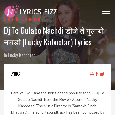
Sunidhi Chauhan
Dj Te Gulabo Nachdi डीजे ते गुलाबो
नचड़ी (Lucky Kabootar) Lyrics
in
Lucky Kabootar
LYRIC
Print
Here you will find the lyrics of the popular song – “Dj Te
Gulabo Nachdi” from the Movie / Album – “Lucky
Kabootar”. The Music Director is “Santokh Singh
Dhaliwal”. The song / soundtrack has been composed by