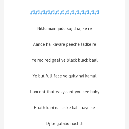
Niklu main jado saj dhaj ke re
Aande hai kavare peeche ladke re
Ye red red gaal ye black black baal
Ye butifull face ye quity hai kamal
I am not that easy cant you see baby
Haath kabi na kisike kahi aaye ke
Dj te gulabo nachdi