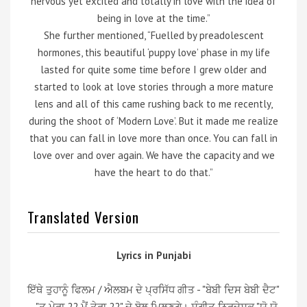
nervous yet excited and totally in love with the idea of
being in love at the time.”
She further mentioned, “Fuelled by preadolescent
hormones, this beautiful ‘puppy love’ phase in my life
lasted for quite some time before I grew older and
started to look at love stories through a more mature
lens and all of this came rushing back to me recently,
during the shoot of ‘Modern Love’. But it made me realize
that you can fall in love more than once. You can fall in
love over and over again. We have the capacity and we
have the heart to do that.”
Translated Version
Lyrics in Punjabi
ਇੱਥੇ ਤੁਹਾਨੂੰ ਫਿਲਮ / ਐਲਬਮ ਦੇ ਪ੍ਰਸਿੱਧ ਗੀਤ - "ਬੇਬੀ ਦਿਸ ਬੇਬੀ ਦੈਟ"
- "ਤੂ ਮੇਰਾ 22 ਮੈਂ ਤੇਰਾ 22" ਦੇ ਬੋਲ ਮਿਲਣਗੇ। ਸੰਗੀਤ ਨਿਰਦੇਸ਼ਕ "ਯੋ ਯੋ