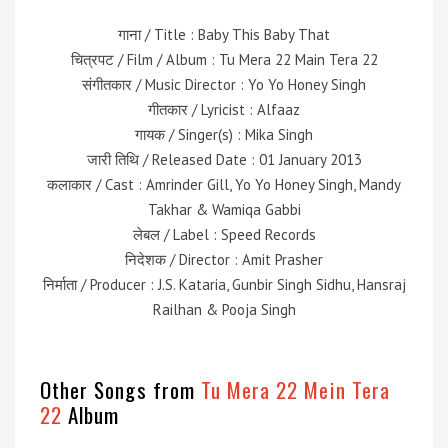
गाना / Title : Baby This Baby That
चित्रपट / Film / Album : Tu Mera 22 Main Tera 22
संगीतकार / Music Director : Yo Yo Honey Singh
गीतकार / Lyricist : Alfaaz
गायक / Singer(s) : Mika Singh
जारी तिथि / Released Date : 01 January 2013
कलाकार / Cast : Amrinder Gill, Yo Yo Honey Singh, Mandy
Takhar & Wamiqa Gabbi
लेबल / Label : Speed Records
निदेशक / Director : Amit Prasher
निर्माता / Producer : J.S. Kataria, Gunbir Singh Sidhu, Hansraj
Railhan & Pooja Singh
Other Songs from
Tu Mera 22 Mein Tera
22
Album