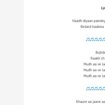
Ly
Haadh diyaan paindey
Bedard haakma 
Bujhde
Raakh ch 
Mudh aa ve la
Mudh aa ve la
Mudh aa ve la
Khaure aa jaave aa