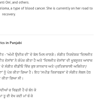
nti Om’, and others.
loma, a type of blood cancer. She is currently on her road to
recovery.
rics in Punjabi
 ਗੀਤ - "ਅੰਮੀ ਉਦੀਕ ਦੀ" ਦੇ ਬੋਲ ਮਿਲ ਜਾਣਗੇ। ਸੰਗੀਤ ਨਿਰਦੇਸ਼ਕ "ਦਿਲਜੀਤ
ਤ ਦੋਸਾਂਝ" ਨੇ ਕੰਪੋਜ਼ ਕੀਤਾ ਹੈ ਅਤੇ "ਦਿਲਜੀਤ ਦੋਸਾਂਝ" ਦੀ ਖੂਬਸੂਰਤ ਆਵਾਜ਼
 ਦੇ ਸੰਗੀਤ ਵੀਡੀਓ ਵਿੱਚ ਕੁਝ ਸ਼ਾਨਦਾਰ ਅਤੇ ਪ੍ਰਤਿਭਾਸ਼ਾਲੀ ਅਭਿਨੇਤਾ/
ਾ" ਨੂੰ ਪੇਸ਼ ਕੀਤਾ ਗਿਆ ਹੈ। ਇਹ "ਸਪੀਡ ਰਿਕਾਰਡਸ" ਦੇ ਸੰਗੀਤ ਲੇਬਲ ਹੇਠ
ੀ ਕੀਤਾ ਗਿਆ ਸੀ।
ੀਆੰ ਚ ਵਿਛੜੀ ਹੈ ਚੰ ਬੰਨ ਕੇ
 ਤੂ ਵੀ ਵੇਖ ਕਦੀ ਮਾਂ ਬੰ ਕੇ