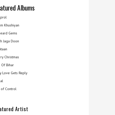
atured Albums
prol
m Khushiyan
eard Gems
h Jaga Doon
itaan
ry Christmas
 Of Bihar
y Love Gets Reply
al
 of Control
atured Artist