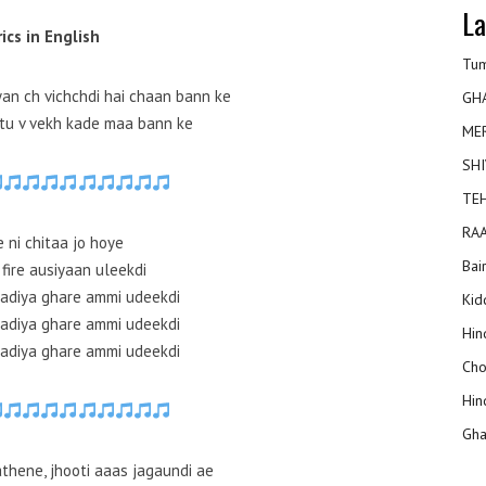
La
rics in English
Tum
an ch vichchdi hai chaan bann ke
GH
tu v vekh kade maa bann ke
ME
SHI
TEH
RAA
 ni chitaa jo hoye
Bai
fire ausiyaan uleekdi
adiya ghare ammi udeekdi
Kidd
adiya ghare ammi udeekdi
Hin
adiya ghare ammi udeekdi
Cho
Hin
Gha
thene, jhooti aaas jagaundi ae