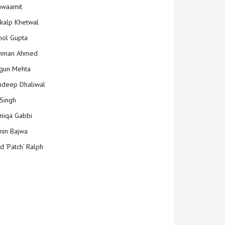
hwaamit
kalp Khetwal
ol Gupta
mman Ahmed
gun Mehta
deep Dhaliwal
Singh
iqa Gabbi
min Bajwa
d ‘Patch’ Ralph