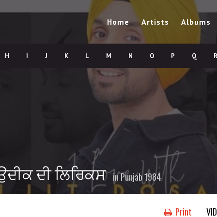
Home
Artists
Albums
H
I
J
K
L
M
N
O
P
Q
ਮੀ ਉਦੀਕ ਦੀ ਲਿਰਿਕਸ
in
Punjab 1984
Print
VI