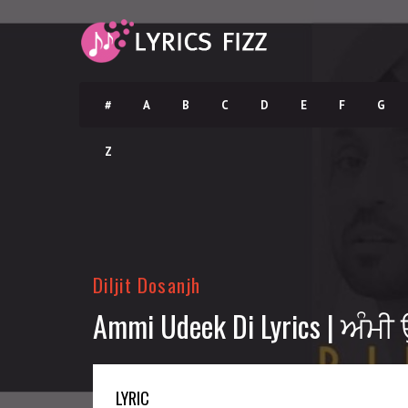
#
A
B
C
D
E
F
G
Z
Diljit Dosanjh
Ammi Udeek Di Lyrics | ਅੰ
LYRIC