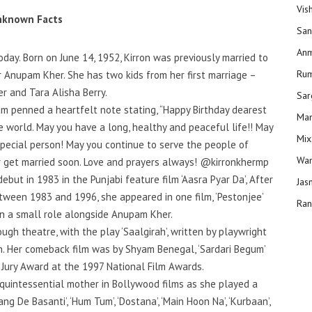
Vis
nknown Facts
San
Anm
day. Born on June 14, 1952, Kirron was previously married to
Ru
r Anupam Kher. She has two kids from her first marriage –
r and Tara Alisha Berry.
Sar
m penned a heartfelt note stating, “Happy Birthday dearest
Man
e world. May you have a long, healthy and peaceful life!! May
Mix
 special person! May you continue to serve the people of
Wam
 get married soon. Love and prayers always! @kirronkhermp
but in 1983 in the Punjabi feature film ‘Aasra Pyar Da’, After
Jas
Between 1983 and 1996, she appeared in one film, ‘Pestonjee’
Ran
 in a small role alongside Anupam Kher.
ugh theatre, with the play ‘Saalgirah’, written by playwright
n. Her comeback film was by Shyam Benegal, ‘Sardari Begum’
 Jury Award at the 1997 National Film Awards.
quintessential mother in Bollywood films as she played a
ang De Basanti’, ‘Hum Tum’, ‘Dostana’, ‘Main Hoon Na’, ‘Kurbaan’,