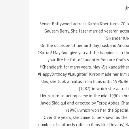
U
Senior Bollywood actress Kirron Kher turns 70 to
Gautam Berry. She later married veteran acto
Sikandar Khe
On the occasion of her birthday, husband Anupa
#Kirron! May God give you all the happiness in th
your life be full of laughter. You are God’s
#Chandigarh for many years. May @sikandarkher
#HappyBirthday #Laughter.” Kirron made her film de
this, she took a hiatus from films until 1996. 
(1987), in which she acted
Her return to acting came in the mid-1990s, thro
Javed Siddiqui and directed by Feroz Abbas Kha
(1996), which won her the Special
Over the years, she came to be known as the 
number of motherly roles in films like ‘Devdas’, ‘R