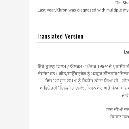
‘Om Sha
Last year, Kirron was diagnosed with multiple mye
Translated Version
Ly
ਇੱਥੇ ਤੁਹਾਨੂੰ ਫਿਲਮ / ਐਲਬਮ - "ਪੰਜਾਬ 1984" ਦੇ ਪ੍ਰਸਿੱਧ
ਦੋਸਾਂਝ" ਹਨ। ਗੀਤ/ਸਾਊਂਡਟ੍ਰੈਕ ਨੂੰ ਮਸ਼ਹੂਰ ਗੀਤਕਾਰ "ਦਿਲਜੀ
ਵਿੱਚ "27 ਜੂਨ 2014" ਨੂੰ ਰਿਲੀਜ਼ ਕੀਤਾ ਗਿਆ ਸੀ। ਗੀਤ
ਅਭਿਨੇਤਰੀ "ਦਿਲਜੀਤ ਦੋਸਾਂਝ, ਕਿਰਨ ਖੇਰ ਅਤੇ ਸੋਨਮ ਬਾਜਵ
ਜਾਰ
ਹਾਦ ਦੀਆੰ ਦਰਦ
ਬੇਦਰਦ ਹੁਕਮਾ