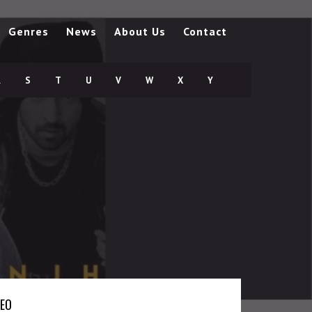
Genres
News
About Us
Contact
R
S
T
U
V
W
X
Y
DEO