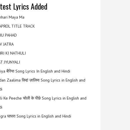
test Lyrics Added
hari Maya Ma
APROL TITLE TRACK
RU PAHAD
V JATRA
RI KI NATHULI
T JYUNYALI
riya बैरिया Song Lyrics In English and Hindi
an Zaalima किद्दां ज़ालिमा Song Lyrics in English and
di
li Ke Peeche चोली के पीछे Song Lyrics in English and
di
gra घाघरा Song Lyrics in English and Hindi