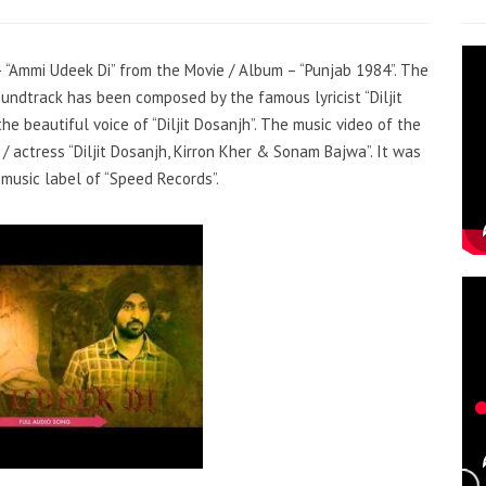
 – “Ammi Udeek Di” from the Movie / Album – “Punjab 1984”. The
soundtrack has been composed by the famous lyricist “Diljit
e beautiful voice of “Diljit Dosanjh”. The music video of the
 actress “Diljit Dosanjh, Kirron Kher & Sonam Bajwa”. It was
music label of “Speed Records”.