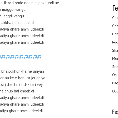
a, ik roti ohde naam di pakaundi ae
Fe
i maggdi vangu
h jaggdi vangu
Gha
i akkha nahi meechdi
Gha
adiya ghare ammi udeekdi
Unh
adiya ghare ammi udeekdi
adiya ghare ammi udeekdi
Roo
Sha
Mer
Son
n bhajo, khuhkha ne uniyan
Onl
r aa ke v, banjjra jeuaniya
Pag
i jithe, teri kill-kaari vey
he chup hai cheek di
Out
adiya ghare ammi udeekdi
adiya ghare ammi udeekdi
Fe
adiya ghare ammi udeekdi..