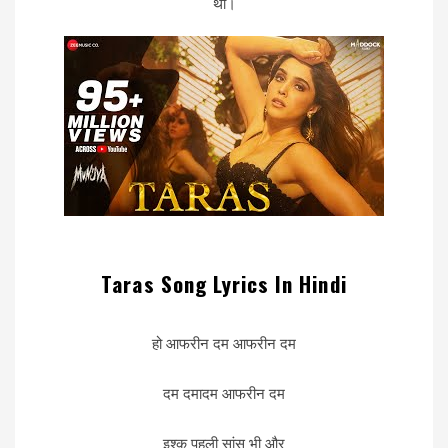
था।
Taras Song Lyrics In Hindi
हो आफरीन दम आफरीन दम
दम दमादम आफरीन दम
इश्क पहली सांस भी और