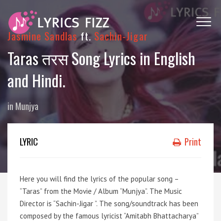
Jasmine Sandlas
ft.
Sachin-Jigar
Taras तरस Song Lyrics in English
and Hindi.
in
Munjya
LYRIC
Print
Here you will find the lyrics of the popular song –
“Taras” from the Movie / Album “Munjya”. The Music
Director is “Sachin-Jigar ”. The song/soundtrack has been
composed by the famous lyricist “Amitabh Bhattacharya”