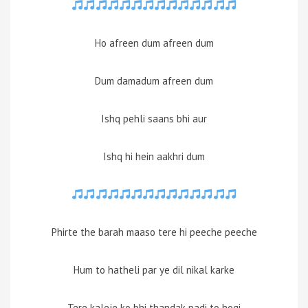
Ho afreen dum afreen dum
Dum damadum afreen dum
Ishq pehli saans bhi aur
Ishq hi hein aakhri dum
Phirte the barah maaso tere hi peeche peeche
Hum to hatheli par ye dil nikal karke
Tere kaleje ko bhi thandak padi to hogi