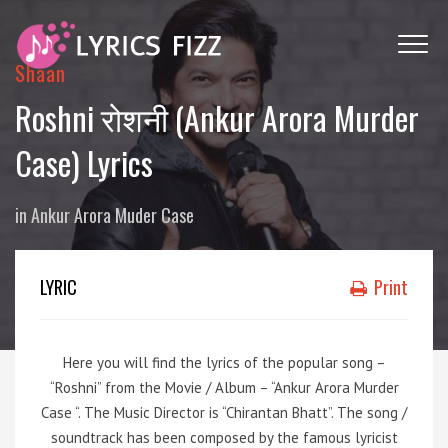
Shaan
Roshni रोशनी (Ankur Arora Murder
Case) Lyrics
in
Ankur Arora Muder Case
LYRIC
Print
Here you will find the lyrics of the popular song –
“Roshni” from the Movie / Album – “Ankur Arora Murder
Case “. The Music Director is “Chirantan Bhatt”. The song /
soundtrack has been composed by the famous lyricist