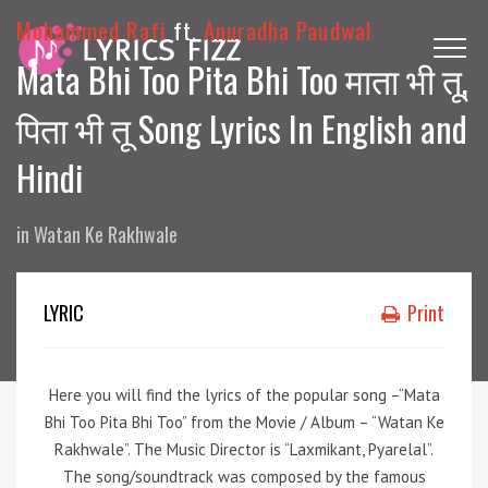
Mohammed Rafi
ft.
Anuradha Paudwal
Mata Bhi Too Pita Bhi Too माता भी तू,
पिता भी तू Song Lyrics In English and
Hindi
in
Watan Ke Rakhwale
LYRIC
Print
Here you will find the lyrics of the popular song –“Mata
Bhi Too Pita Bhi Too” from the Movie / Album – “Watan Ke
Rakhwale”. The Music Director is “Laxmikant, Pyarelal”.
The song/soundtrack was composed by the famous