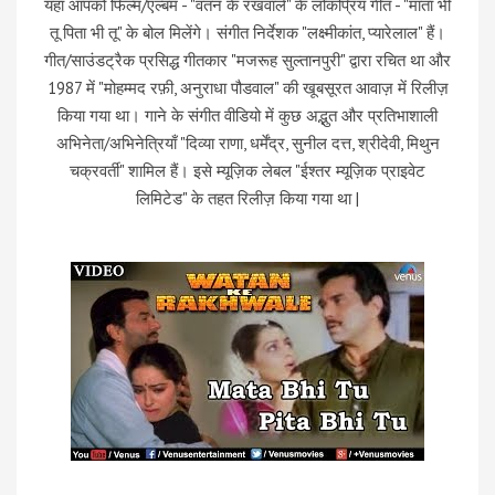
यहां आपको फिल्म/एल्बम - "वतन के रखवाले" के लोकप्रिय गीत - "माता भी
तू पिता भी तू" के बोल मिलेंगे। संगीत निर्देशक "लक्ष्मीकांत, प्यारेलाल" हैं।
गीत/साउंडट्रैक प्रसिद्ध गीतकार "मजरूह सुल्तानपुरी" द्वारा रचित था और
1987 में "मोहम्मद रफ़ी, अनुराधा पौडवाल" की खूबसूरत आवाज़ में रिलीज़
किया गया था। गाने के संगीत वीडियो में कुछ अद्भुत और प्रतिभाशाली
अभिनेता/अभिनेत्रियाँ "दिव्या राणा, धर्मेंद्र, सुनील दत्त, श्रीदेवी, मिथुन
चक्रवर्ती" शामिल हैं। इसे म्यूज़िक लेबल "ईश्तर म्यूज़िक प्राइवेट
लिमिटेड" के तहत रिलीज़ किया गया था |