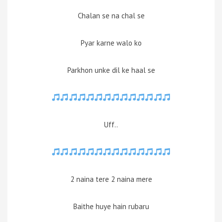
Chalan se na chal se
Pyar karne walo ko
Parkhon unke dil ke haal se
Uff..
2 naina tere 2 naina mere
Baithe huye hain rubaru