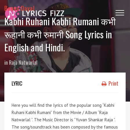
Benny Dayal
Kabhi Ruhani Kabhi Rumani कभी
रूहानी कभी रुमानी Song Lyrics in
English and Hindi.
in
Raja Natwarlal
LYRIC
Print
Here you will find the lyrics of the popular song “Kabhi
Ruhani Kabhi Rumani” from the Movie / Album “Raja
Natwarlal ”. The Music Director is “Yuvan Shankar Raja ”.
The song/soundtrack has been composed by the famous