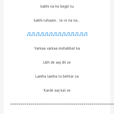
kabhi na ho begin tu
kabhi ruhaani… te re na na…
Varkaa varkaa mohabbat ka
Likh de aaj dil se
Lamha lamha tu behtar sa
Karde aaj kal se
===================================================