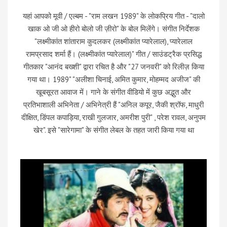
यहां आपको मूवी / एल्बम - "राम लखन 1989" के लोकप्रिय गीत - "दालो
खाक ओ जी ओ हीरो बोलो जी ज़ीरो" के बोल मिलेंगे। संगीत निर्देशक
"लक्ष्मीकांत शांताराम कुदलकर (लक्ष्मीकांत प्यारेलाल), प्यारेलाल
रामप्रसाद शर्मा हैं। (लक्ष्मीकांत प्यारेलाल)" गीत / साउंडट्रैक प्रसिद्ध
गीतकार "आनंद बख्शी" द्वारा रचित है और "27 जनवरी" को रिलीज़ किया
गया था। 1989" "अलीशा चिनाई, अमित कुमार, मोहम्मद अजीज" की
खूबसूरत आवाज में। गाने के संगीत वीडियो में कुछ अद्भुत और
प्रतिभाशाली अभिनेता / अभिनेत्री हैं "अनिल कपूर, जैकी श्रॉफ, माधुरी
दीक्षित, डिंपल कपाड़िया, राखी गुलजार, अमरीश पुरी" , परेश रावल, अनुपम
खेर". इसे "सारेगामा" के संगीत लेबल के तहत जारी किया गया था