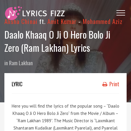
Alisha Chinai
ft.
Amit Kumar
-
Mohammed Aziz
Daalo Khaaq O Ji O Hero Bolo Ji
Zero (Ram Lakhan) Lyrics
in
Ram Lakhan
LYRIC
Print
Here you will find the lyrics of the popular song – “Daalo
Khaaq O Ji O Hero Bolo Ji Zero” from the Movie / Album –
“Ram Lakhan 1989”. The Music Director is “Laxmikant
Shantaram Kudalkar (Laxmikant Pyarelal), and Pyarelal