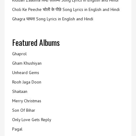
Kiddan Zaalima किद्दां ज़ालिमा Song Lyrics in English and Hindi
Choli Ke Peeche चोली के पीछे Song Lyrics in English and Hindi
Ghagra घाघरा Song Lyrics in English and Hindi
Featured Albums
Ghaprol
Gham Khushiyan
Unheard Gems
Rooh Jaga Doon
Shaitaan
Merry Christmas
Son Of Bihar
Only Love Gets Reply
Pagal