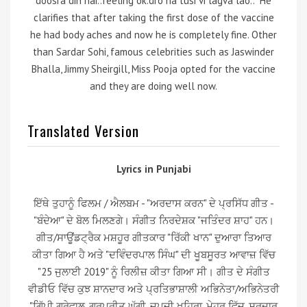
doosra din hai..feeling ok.dro na tusi vi lagva lao..” He
clarifies that after taking the first dose of the vaccine
he had body aches and now he is completely fine. Other
than Sardar Sohi, famous celebrities such as Jaswinder
Bhalla, Jimmy Sheirgill, Miss Pooja opted for the vaccine
and they are doing well now.
Translated Version
Lyrics in Punjabi
ਇੱਥੇ ਤੁਹਾਨੂੰ ਫਿਲਮ / ਐਲਬਮ - "ਅਰਦਾਸ ਕਰਨ" ਦੇ ਪ੍ਰਸਿੱਧ ਗੀਤ -
"ਬੰਦੇਆ" ਦੇ ਬੋਲ ਮਿਲਣਗੇ। ਸੰਗੀਤ ਨਿਰਦੇਸ਼ਕ "ਜਤਿੰਦਰ ਸ਼ਾਹ" ਹਨ।
ਗੀਤ/ਸਾਊਂਡਟ੍ਰੈਕ ਮਸ਼ਹੂਰ ਗੀਤਕਾਰ "ਰਿੱਕੀ ਖਾਨ" ਦੁਆਰਾ ਤਿਆਰ
ਕੀਤਾ ਗਿਆ ਹੈ ਅਤੇ "ਦਵਿੰਦਰਪਾਲ ਸਿੰਘ" ਦੀ ਖੂਬਸੂਰਤ ਆਵਾਜ਼ ਵਿੱਚ
"25 ਜੁਲਾਈ 2019" ਨੂੰ ਰਿਲੀਜ਼ ਕੀਤਾ ਗਿਆ ਸੀ। ਗੀਤ ਦੇ ਸੰਗੀਤ
ਵੀਡੀਓ ਵਿੱਚ ਕੁਝ ਸ਼ਾਨਦਾਰ ਅਤੇ ਪ੍ਰਤਿਭਾਸ਼ਾਲੀ ਅਭਿਨੇਤਾ/ਅਭਿਨੇਤਰੀ
"ਗਿੱਪੀ ਗਰੇਵਾਲ, ਗੁਰਪ੍ਰੀਤ ਘੁੱਗੀ, ਜਪਜੀ ਖਹਿਰਾ, ਮੇਹਰ ਵਿੱਜ, ਸਰਦਾਰ