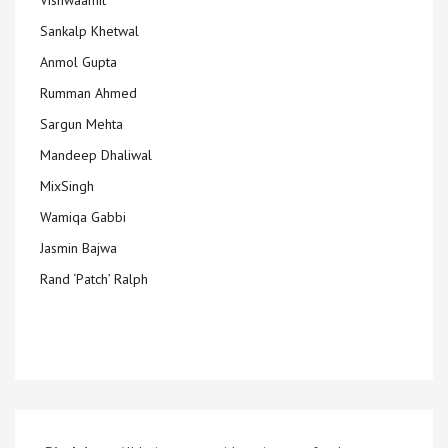
Vishwaamit
Sankalp Khetwal
Anmol Gupta
Rumman Ahmed
Sargun Mehta
Mandeep Dhaliwal
MixSingh
Wamiqa Gabbi
Jasmin Bajwa
Rand ‘Patch’ Ralph