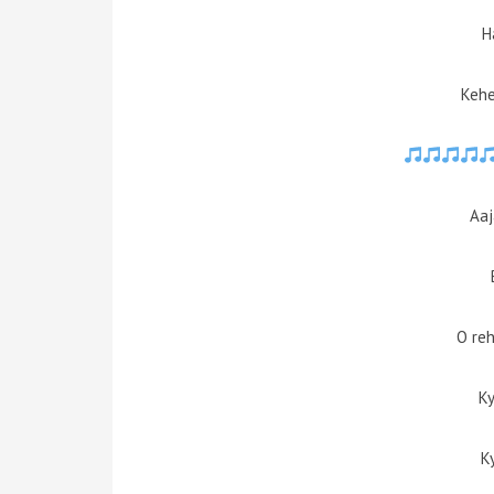
H
Kehe
Aaj
O re
Ky
K