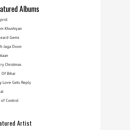
atured Albums
prol
m Khushiyan
eard Gems
h Jaga Doon
itaan
ry Christmas
 Of Bihar
y Love Gets Reply
al
 of Control
atured Artist