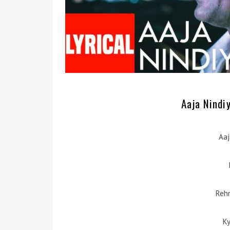
Aaja Nindiy
Aaj
Rehn
Ky