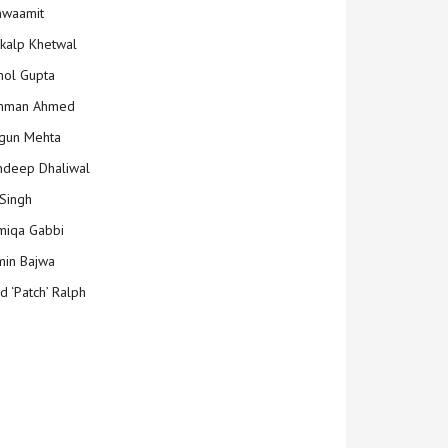
hwaamit
kalp Khetwal
ol Gupta
mman Ahmed
gun Mehta
deep Dhaliwal
Singh
iqa Gabbi
min Bajwa
d ‘Patch’ Ralph