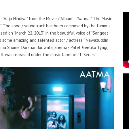
 – “Aaja Nindiya” from the Movie / Album – “Aatma “. The Music
pur”. The song / soundtrack has been composed by the famous
sed on “March 22, 2013” in the beautiful voice of “Sangeet
es some amazing and talented actor / actress ” Nawazuddin
tama Shome, Darshan Jariwala, Shernaz Patel, Geetika Tyagi,
t was released under the music label of “T-Series”.