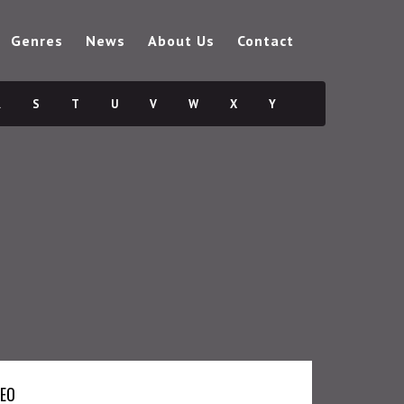
Genres
News
About Us
Contact
R
S
T
U
V
W
X
Y
DEO