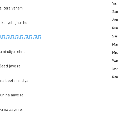
Vis
ai tera vehem
San
Anm
 koi yeh ghar ho
Ru
Sar
Man
a nindiya rehna
Mix
Wam
Beeti jaye re
Jas
Ran
hna beete nindiya
un na aaye re
yu na aaye re.