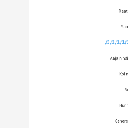
Raat
Saa
Aaja nind
Koi 
S
Hun
Gehere