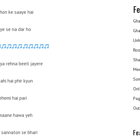
Fe
hon ke saaye hai
Gha
ye se na dar ho
Gha
Unh
Roo
Sha
iya rehna beeti jayere
Mer
Son
nahi hai phir kyun
Onl
ehemi hai pari
Pag
Out
maane hawa yeh
Fe
 sannaton se bhari