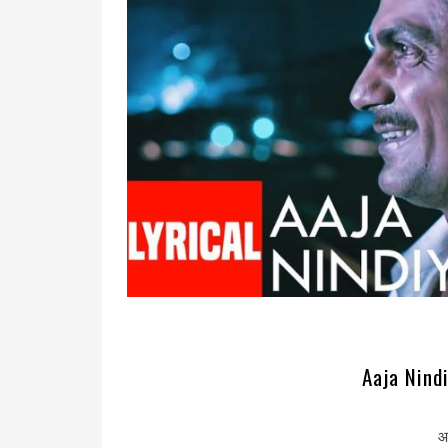
Aaja Nindi
आ