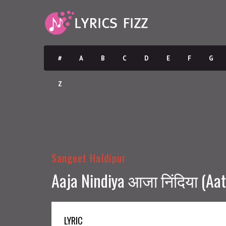
#
A
B
C
D
E
F
G
Z
Sangeet Haldipur
Aaja Nindiya आजा निंदिया (Aat
LYRIC