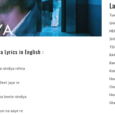
La
Tum
GH
ME
SHI
TEH
a Lyrics in English :
RAA
Bai
a nindiya rehna
Kidd
Hin
Beet jaye re
Cho
Hin
a beete nindiya
Gha
un na aaye re