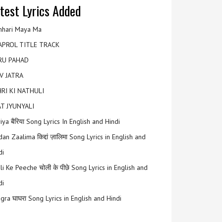
test Lyrics Added
hari Maya Ma
APROL TITLE TRACK
RU PAHAD
V JATRA
RI KI NATHULI
T JYUNYALI
riya बैरिया Song Lyrics In English and Hindi
an Zaalima किद्दां ज़ालिमा Song Lyrics in English and
di
li Ke Peeche चोली के पीछे Song Lyrics in English and
di
gra घाघरा Song Lyrics in English and Hindi