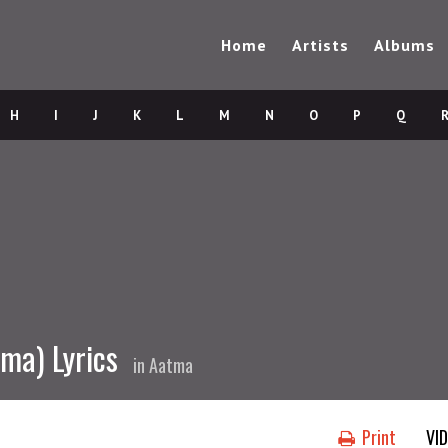
Home
Artists
Albums
H
I
J
K
L
M
N
O
P
Q
ma) Lyrics
in
Aatma
Print
VI