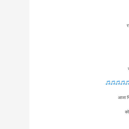
र
आजा निं
को