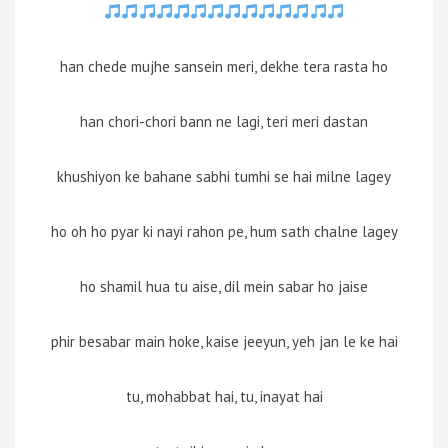
han chede mujhe sansein meri, dekhe tera rasta ho
han chori-chori bann ne lagi, teri meri dastan
khushiyon ke bahane sabhi tumhi se hai milne lagey
ho oh ho pyar ki nayi rahon pe, hum sath chalne lagey
ho shamil hua tu aise, dil mein sabar ho jaise
phir besabar main hoke, kaise jeeyun, yeh jan le ke hai
tu, mohabbat hai, tu, inayat hai