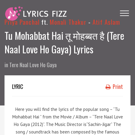
Priya Panchal
ft.
Monali Thakur
-
Atif Aslam
Tu Mohabbat Hai तू मोहब्बत है (Tere
Naal Love Ho Gaya) Lyrics
in
Tere Naal Love Ho Gaya
LYRIC
Print
Here you will find the lyrics of the popular song – “Tu
Mohabbat Hai ” from the Movie / Album – “Tere Naal Love
Ho Gaya (2012)”. The Music Director is“Sachin-Jigar” The
song / soundtrack has been composed by the famous