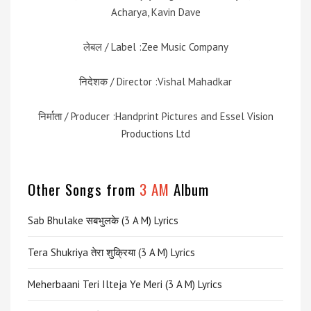
Acharya, Kavin Dave
लेबल / Label :Zee Music Company
निदेशक / Director :Vishal Mahadkar
निर्माता / Producer :Handprint Pictures and Essel Vision
Productions Ltd
Other Songs from
3 AM
Album
Sab Bhulake सबभुलके (3 A M) Lyrics
Tera Shukriya तेरा शुक्रिया (3 A M) Lyrics
Meherbaani Teri Ilteja Ye Meri (3 A M) Lyrics