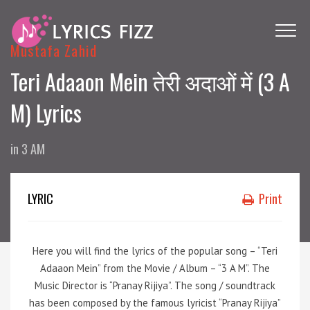
Mustafa Zahid
Teri Adaaon Mein तेरी अदाओं में (3 A
M) Lyrics
in
3 AM
LYRIC
Print
Here you will find the lyrics of the popular song – “Teri
Adaaon Mein” from the Movie / Album – “3 A M”. The
Music Director is “Pranay Rijiya”. The song / soundtrack
has been composed by the famous lyricist “Pranay Rijiya”