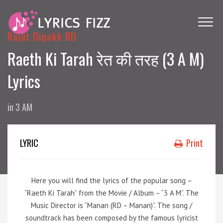
Rajat Dipakk RD
Raeth Ki Tarah रेत की तरह (3 A M)
Lyrics
in
3 AM
LYRIC
Print
Here you will find the lyrics of the popular song –
“Raeth Ki Tarah” from the Movie / Album – “3 A M”. The
Music Director is “Manan (RD – Manan)”. The song /
soundtrack has been composed by the famous lyricist