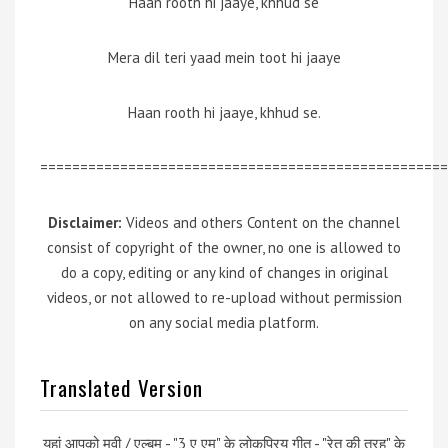
Haan rooth hi jaaye, khhud se
Mera dil teri yaad mein toot hi jaaye
Haan rooth hi jaaye, khhud se.
===================================================
Disclaimer:
Videos and others Content on the channel
consist of copyright of the owner, no one is allowed to
do a copy, editing or any kind of changes in original
videos, or not allowed to re-upload without permission
on any social media platform.
Translated Version
यहां आपको मूवी / एल्बम - "3 ए एम" के लोकप्रिय गीत - "रेत की तरह" के