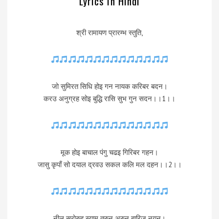
Lyrics in Hindi
श्री रामायण प्रारम्भ स्तुति,
जो सुमिरत सिधि होइ गन नायक करिबर बदन।
करउ अनुग्रह सोइ बुद्धि रासि सुभ गुन सदन।।1।।
मूक होइ बाचाल पंगु चढइ गिरिबर गहन।
जासु कृपाँ सो दयाल द्रवउ सकल कलि मल दहन।।2।।
नील सरोरुह स्याम तरुन अरुन बारिज नयन।