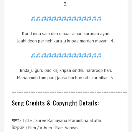
3..
Kund indu sam deh umaa raman karunaa ayan.
Jaahi deen par neh kara_u kripaa mardan mayan.. 4..
Bnda_u guru pad knj kripaa sindhu nararoop hari.
Mahaamoh tam punj jaasu bachan rabi kar nikar.. 5..
=================================================
Song Credits & Copyright Details:
गाना / Title : Shree Ramayana Prarambha Stuthi
चित्रपट / Film / Album : Ram Vanvas