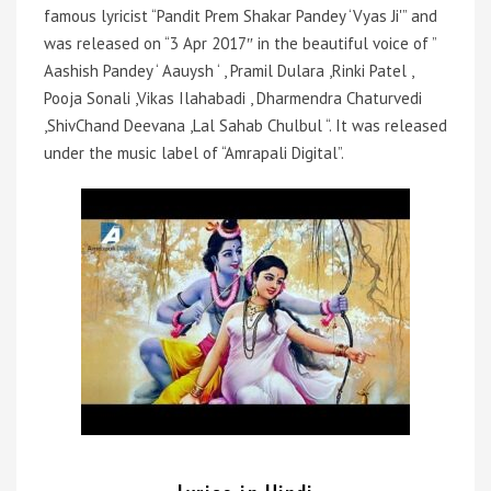
famous lyricist “Pandit Prem Shakar Pandey ‘Vyas Ji'” and
was released on “3 Apr 2017″ in the beautiful voice of ”
Aashish Pandey ‘ Aauysh ‘ , Pramil Dulara ,Rinki Patel ,
Pooja Sonali ,Vikas Ilahabadi , Dharmendra Chaturvedi
,ShivChand Deevana ,Lal Sahab Chulbul “. It was released
under the music label of “Amrapali Digital”.