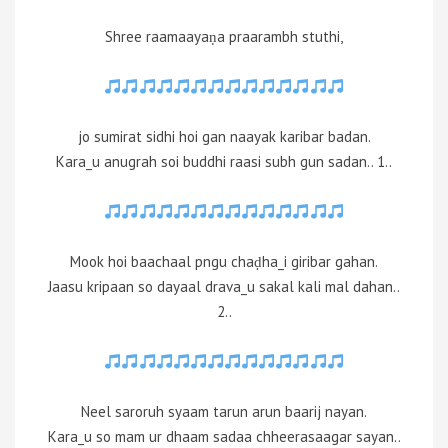
Shree raamaayaṇa praarambh stuthi,
jo sumirat sidhi hoi gan naayak karibar badan.
Kara_u anugrah soi buddhi raasi subh gun sadan.. 1..
Mook hoi baachaal pngu chaḍha_i giribar gahan.
Jaasu kripaan so dayaal drava_u sakal kali mal dahan..
2..
Neel saroruh syaam tarun arun baarij nayan.
Kara_u so mam ur dhaam sadaa chheerasaagar sayan..