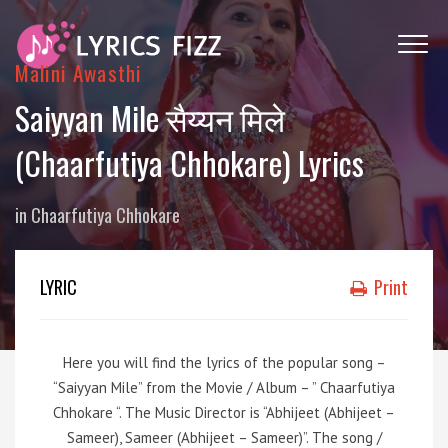
Malini Awasthi
Saiyyan Mile सैय्यन मिले
(Chaarfutiya Chhokare) Lyrics
in
Chaarfutiya Chhokare
LYRIC
Print
Here you will find the lyrics of the popular song –
“Saiyyan Mile” from the Movie / Album – ” Chaarfutiya
Chhokare “. The Music Director is “Abhijeet (Abhijeet –
Sameer), Sameer (Abhijeet – Sameer)”. The song /