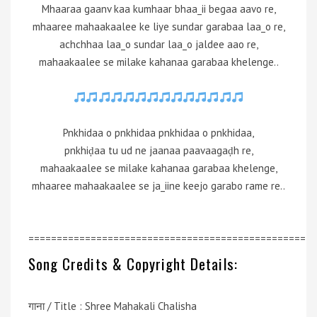
Mhaaraa gaanv kaa kumhaar bhaa_ii begaa aavo re,
mhaaree mahaakaalee ke liye sundar garabaa laa_o re,
achchhaa laa_o sundar laa_o jaldee aao re,
mahaakaalee se milake kahanaa garabaa khelenge..
Pnkhidaa o pnkhidaa pnkhidaa o pnkhidaa,
pnkhiḍaa tu ud ne jaanaa paavaagaḍh re,
mahaakaalee se milake kahanaa garabaa khelenge,
mhaaree mahaakaalee se ja_iine keejo garabo rame re..
=================================================
Song Credits & Copyright Details:
गाना / Title : Shree Mahakali Chalisha