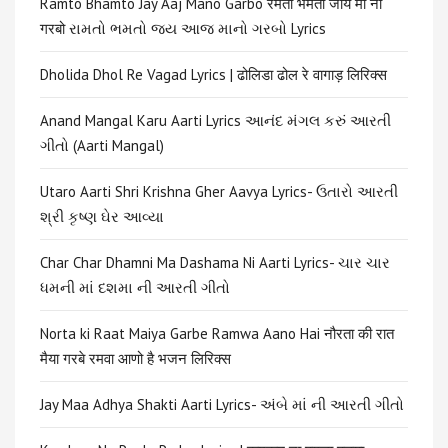
Ramto Bhamto Jay Aaj Mano Garbo रमतो भमतो जाय मां नो
गरबो રામતો ભમતો જય આજ માનો ગરબો Lyrics
Dholida Dhol Re Vagad Lyrics | ढोलिडा ढोल रे वागाड़ लिरिक्स
Anand Mangal Karu Aarti Lyrics આનંદ મંગલ કરું આરતી
ગીતો (Aarti Mangal)
Utaro Aarti Shri Krishna Gher Aavya Lyrics- ઉતારો આરતી
શ્રી કૃષ્ણ ઘેર આવ્યા
Char Char Dhamni Ma Dashama Ni Aarti Lyrics- ચાર ચાર
ધમની માં દશમા ની આરતી ગીતો
Norta ki Raat Maiya Garbe Ramwa Aano Hai नौरता की रात
मैया गरबे रमवा आणो है भजन लिरिक्स
Jay Maa Adhya Shakti Aarti Lyrics- અંબે માં ની આરતી ગીતો