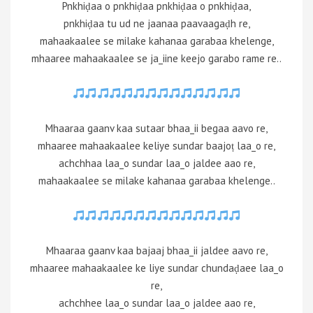
Pnkhiḍaa o pnkhiḍaa pnkhiḍaa o pnkhiḍaa,
pnkhiḍaa tu ud ne jaanaa paavaagaḍh re,
mahaakaalee se milake kahanaa garabaa khelenge,
mhaaree mahaakaalee se ja_iine keejo garabo rame re..
Mhaaraa gaanv kaa sutaar bhaa_ii begaa aavo re,
mhaaree mahaakaalee keliye sundar baajoṭ laa_o re,
achchhaa laa_o sundar laa_o jaldee aao re,
mahaakaalee se milake kahanaa garabaa khelenge..
Mhaaraa gaanv kaa bajaaj bhaa_ii jaldee aavo re,
mhaaree mahaakaalee ke liye sundar chundaḍaee laa_o
re,
achchhee laa_o sundar laa_o jaldee aao re,