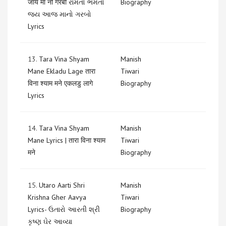
जाय मां नो गरबो રામતો ભમતો
Biography
જય આજ માનો ગરબો
Lyrics
13.
Tara Vina Shyam
Manish
Mane Ekladu Lage तारा
Tiwari
विना श्याम मने एकलडु लागे
Biography
Lyrics
14.
Tara Vina Shyam
Manish
Mane Lyrics | तारा विना श्याम
Tiwari
मने
Biography
15.
Utaro Aarti Shri
Manish
Krishna Gher Aavya
Tiwari
Lyrics- ઉતારો આરતી શ્રી
Biography
કૃષ્ણ ઘેર આવ્યા