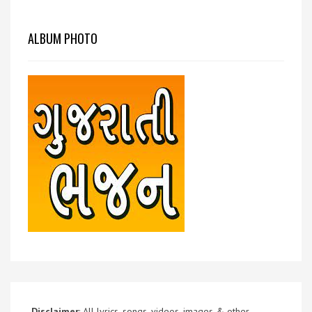
ALBUM PHOTO
Disclaimer
: All lyrics, songs, videos, images & other