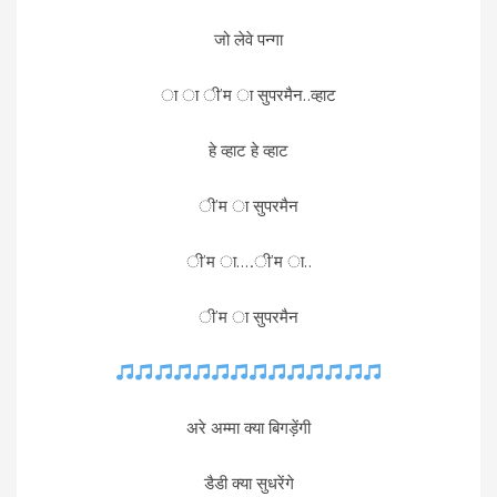
जो लेवे पन्गा
ा ा ी’म ा सुपरमैन..व्हाट
हे व्हाट हे व्हाट
ी’म ा सुपरमैन
ी’म ा….ी’म ा..
ी’म ा सुपरमैन
अरे अम्मा क्या बिगड़ेंगी
डैडी क्या सुधरेंगे