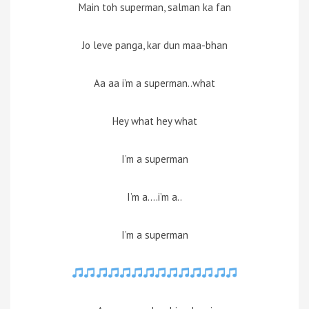
Main toh superman, salman ka fan
Jo leve panga, kar dun maa-bhan
Aa aa i’m a superman..what
Hey what hey what
I’m a superman
I’m a….i’m a..
I’m a superman