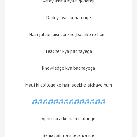
Arrey amma kya bigadengi
Daddy kya sudharenge
Hain jalebi jaisi aankhe, baanke re hum..
Teacher kya padhayega
Knowledge kya badhayega
Mauj ki college ke hain seekhe-sikhaye hum
Apni marzi ke hain malange
Bematlab nahi lete pange