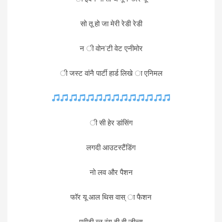
सो तू हो जा मेरी रेडी रेडी
न ी वोन’टी वेट एनीमोर
ी जस्ट वांनै पार्टी हार्ड लिखे ा एनिमल
ी सी हेर डांसिंग
लगदी आउटस्टैंडिंग
नो लव और पैशन
फॉर यू आल थिस वास् ा फैशन
प्रीटी ब्लू रंग दी वी जीन्स