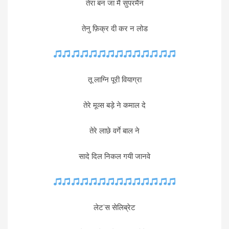
तेरा बन जा मैं सुपरमैन
तेनु फ़िक्र दी कर न लोड
तू लाग्नि पूरी वियाग्रा
तेरे मूव्स बड़े ने कमाल दे
तेरे लाछे वर्गे बाल ने
सादे दिल निकल गयी जानवे
लेट’स सेलिब्रेट