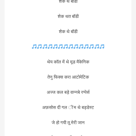
शेक थे बॉडी
शेक थत बॉडी
शेक थे बॉडी
थेय कॉल में थे मूड मैकेनिक
तेनु फिक्स करा आटोमेटिक
अज्ज कल बड़े वान्नबे रप्पेर्स
अफ़सोस दी गल ी’म थे बड्डेस्ट
जे हो गयी तू मेरी जान