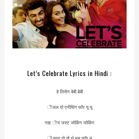
Let’s Celebrate Lyrics in Hindi :
हे लिसेन बेबी बेबी
ी’लल दो एनीथिंग फॉर यू यू
नाह ी’म जस्ट जोकिंग जोकिंग
ी इवन गो तो थे मून फॉर यू