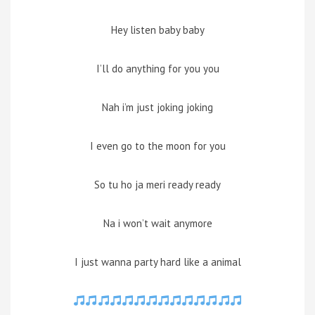
Hey listen baby baby
I’ll do anything for you you
Nah i’m just joking joking
I even go to the moon for you
So tu ho ja meri ready ready
Na i won’t wait anymore
I just wanna party hard like a animal