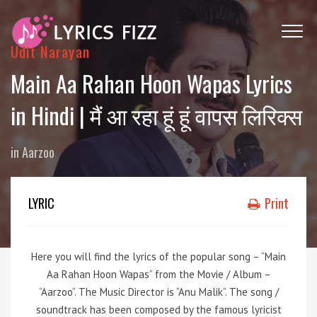
Udit Narayan
Main Aa Rahan Hoon Wapas Lyrics
in Hindi | मैं आ रहा हूं हूं वापस लिरिक्स
in
Aarzoo
LYRIC
Print
Here you will find the lyrics of the popular song – “Main
Aa Rahan Hoon Wapas” from the Movie / Album –
“Aarzoo”. The Music Director is “Anu Malik”. The song /
soundtrack has been composed by the famous lyricist